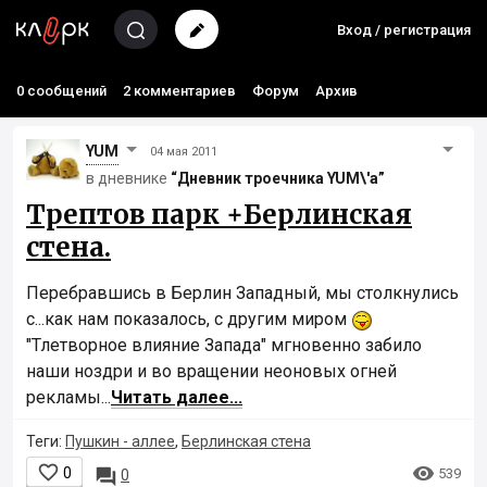
Вход / регистрация
0 сообщений
2 комментариев
Форум
Архив
YUM
04 мая 2011
в дневнике
“Дневник троечника YUM\'а”
Трептов парк +Берлинская
стена.
Перебравшись в Берлин Западный, мы столкнулись
с...как нам показалось, с другим миром
"Тлетворное влияние Запада" мгновенно забило
наши ноздри и во вращении неоновых огней
рекламы...
Читать далее...
Теги:
Пушкин - аллее
,
Берлинская стена


0

539
0