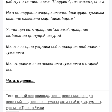
работу по таянию снега. "Поедают", так сказать, снега.
Не в последнюю очередь именно благодаря туманам
славяне называли март "зимобором".
У японцев есть праздник "ханами", праздник
любования цветущей сакурой.
Мы же сегодня устроим себе праздник любования
туманами.
Мы отправимся за весенними туманами в старый
лес.
Читать далее...
Теги:
старый лес
,
природа
,
весна
,
весенняя природа
,
весенний лес
,
весенние туманы
,
активный отдых
,
туманы
,
урочище Троица-Чижи