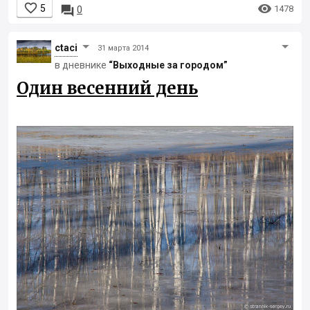


5

1478
0
ctaci
31 марта 2014
в дневнике
“Выходные за городом”
Один весенний день