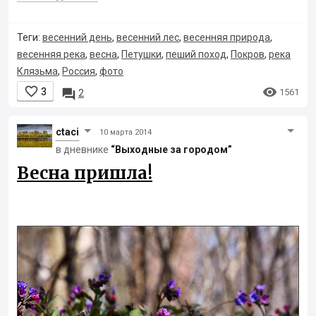
Теги:
весенний день
,
весенний лес
,
весенняя природа
,
весенняя река
,
весна
,
Петушки
,
пеший поход
,
Покров
,
река
Клязьма
,
Россия
,
фото


3

1561
2
ctaci
10 марта 2014
в дневнике
“Выходные за городом”
Весна пришла!