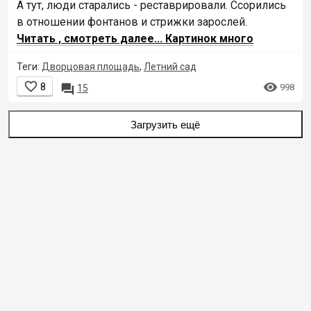
А тут, люди старались - реставрировали. Ссорились
в отношении фонтанов и стрижки зарослей.
Читать , смотреть далее... Картинок много
Теги:
Дворцовая площадь
,
Летний сад


8

998
15
Загрузить ещё