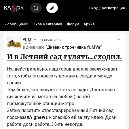
Вход / регистрация
2 сообщений
3 комментариев
Форум
Архив
YUM
11 июля 2013
в дневнике
“Дневник троечника YUM\'а”
И в Летний сад гулять...сходил.
Ну, действительно, наш город вполне заслуживает
того, чтобы его красоту вставить среди и между
прочих...
Тем более, что никуда лететь не надо. Достаточно
выскочить из метро на любой ( почти)
промежуточной станции метро.
Затею посетить отреставрированный Летний сад
подсказал
А
gnews
и спасибо ей за эту идею. Дом-
работа-дом- работа...Жить некогда.