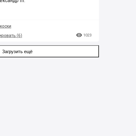
ксандр III.
коски

1023
ровать (
6
)
Загрузить ещё