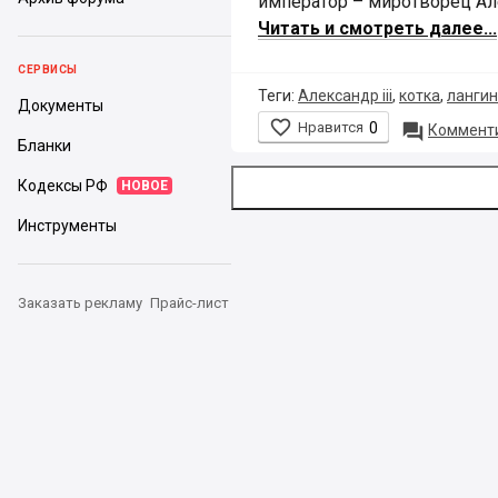
император – миротворец Але
Читать и смотреть далее...
СЕРВИСЫ
Теги:
Александр iii
,
котка
,
лангин
Документы

Нравится
0

Комменти
Бланки
Кодексы РФ
НОВОЕ
Инструменты
Заказать рекламу
Прайс-лист