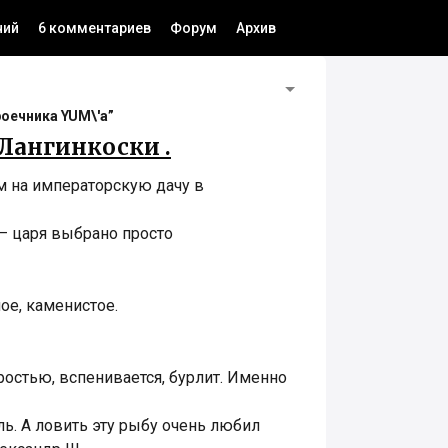
ний
6 комментариев
Форум
Архив
роечника YUM\'а”
Лангинкоски .
м на императорскую дачу в
– царя выбрано просто
ое, каменистое.
ростью, вспенивается, бурлит. Именно
ь. А ловить эту рыбу очень любил