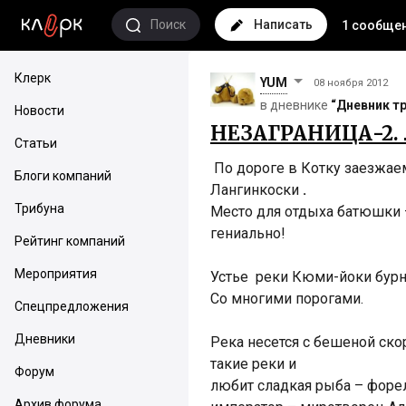
Поиск
Написать
1 сообще
Клерк
YUM
08 ноября 2012
в дневнике
“Дневник т
Новости
НЕЗАГРАНИЦА-2. 
Статьи
По дороге в Котку заезжае
Блоги компаний
Лангинкоски
.
Трибуна
Место для отдыха батюшки 
гениально!
Рейтинг компаний
Мероприятия
Устье реки Кюми-йоки бурн
Со многими порогами.
Спецпредложения
Дневники
Река несется с бешеной ско
такие реки и
Форум
любит сладкая рыба – форел
Архив форума