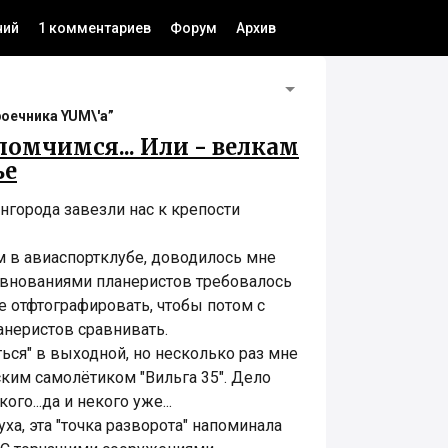
ний
1 комментариев
Форум
Архив
роечника YUM\'а”
помчимся... Или - велкам
ье
города завезли нас к крепости
м в авиаспортклубе, доводилось мне
евнованиями планеристов требовалось
е отфтографировать, чтобы потом с
неристов сравнивать.
ться" в выходной, но несколько раз мне
ским самолётиком "Вильга 35". Дело
го...да и некого уже...
уха, эта "точка разворота" напоминала