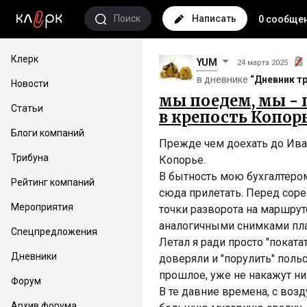
Поиск
Написать
0 сообще
Клерк
YUM
24 марта 2025
в дневнике
“Дневник т
Новости
мы поедем, мы - 
Статьи
в крепость Копор
Блоги компаний
Прежде чем доехать до Иван
Трибуна
Копорье.
В бытность мою бухгалтеро
Рейтинг компаний
сюда прилетать. Перед сор
Мероприятия
точки разворота на маршрут
аналогичными снимками пла
Спецпредложения
Летал я ради просто "поката
Дневники
доверяли и "порулить" поль
прошлое, уже не накажут нико
Форум
В те давние времена, с возд
Архив форума