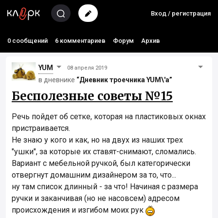
Вход / регистрация
0 сообщений
6 комментариев
Форум
Архив
YUM
08 апреля 2019
в дневнике
“Дневник троечника YUM\'а”
Бесполезные советы №15
Речь пойдет об сетке, которая на пластиковых окнах
пристраивается.
Не знаю у кого и как, но на двух из наших трех
"ушки", за которые их ставят-снимают, сломались.
Вариант с мебельной ручкой, был категорически
отвергнут домашним дизайнером за то, что...
ну там список длинный - за что! Начиная с размера
ручки и заканчивая (но не насовсем) адресом
происхождения и изгибом моих рук