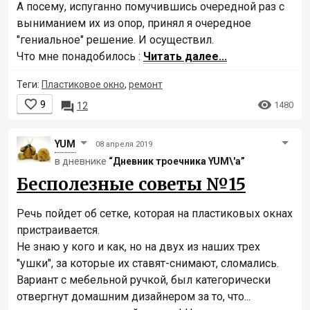
А посему, испуганно помучившись очередной раз с
выниманием их из опор, принял я очередное
"гениальное" решение. И осуществил.
Что мне понадобилось :
Читать далее...
Теги:
Пластиковое окно
,
ремонт


9

1480
12
YUM
08 апреля 2019
в дневнике
“Дневник троечника YUM\'а”
Бесполезные советы №15
Речь пойдет об сетке, которая на пластиковых окнах
пристраивается.
Не знаю у кого и как, но на двух из наших трех
"ушки", за которые их ставят-снимают, сломались.
Вариант с мебельной ручкой, был категорически
отвергнут домашним дизайнером за то, что...