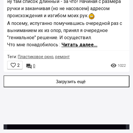
ну там список длинный - за что! Начиная с размера
ручки и заканчивая (но не насовсем) адресом
происхождения и изгибом моих рук
А посему, испуганно помучившись очередной раз с
выниманием их из опор, принял я очередное
"гениальное" решение. И осуществил.
Что мне понадобилось :
Читать далее...
Теги:
Пластиковое окно
,
ремонт


2

1022
0
Загрузить ещё
© 2001–2018,
Клерк.Ру
Пользовательское