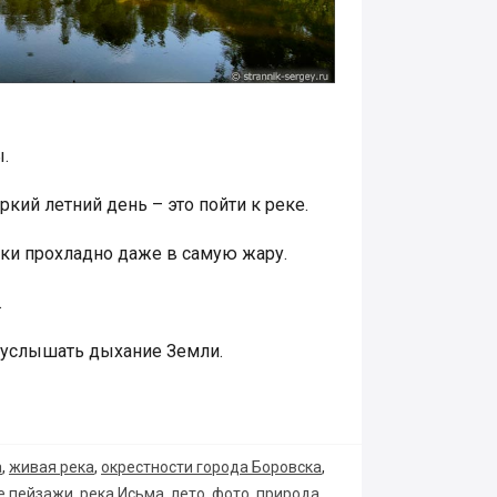
.
кий летний день – это пойти к реке.
еки прохладно даже в самую жару.
.
 услышать дыхание Земли.
а
,
живая река
,
окрестности города Боровска
,
е пейзажи
,
река Исьма
,
лето
,
фото
,
природа
,