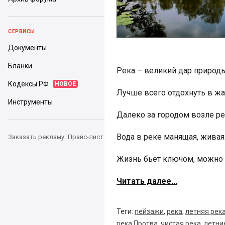
СЕРВИСЫ
Документы
Бланки
Река – великий дар природы
Кодексы РФ
НОВОЕ
Лучше всего отдохнуть в жар
Инструменты
Далеко за городом возле р
Вода в реке манящая, живая
Заказать рекламу
Прайс-лист
Жизнь бьёт ключом, можно
Читать далее...
Теги:
пейзажи
,
река
,
летняя рек
река Протва
,
чистая река
,
летни