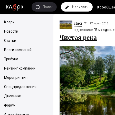
Поиск
Написать
0 сообще
Клерк
ctaci
17 июля 2015
в дневнике
“Выходные 
Новости
Чистая река
Статьи
Блоги компаний
Трибуна
Рейтинг компаний
Мероприятия
Спецпредложения
Дневники
Форум
Архив форума