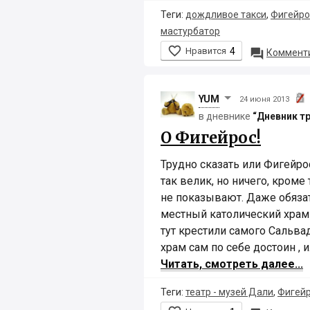
Теги:
дождливое такси
,
Фигейро
мастурбатор

Нравится
4

Комменти
YUM
24 июня 2013
в дневнике
“Дневник т
О Фигейрос!
Трудно сказать или Фигейро
так велик, но ничего, кроме
не показывают. Даже обяза
местный католический храм
тут крестили самого Сальва
храм сам по себе достоин , и
Читать, смотреть далее...
Теги:
театр - музей Дали
,
Фигей