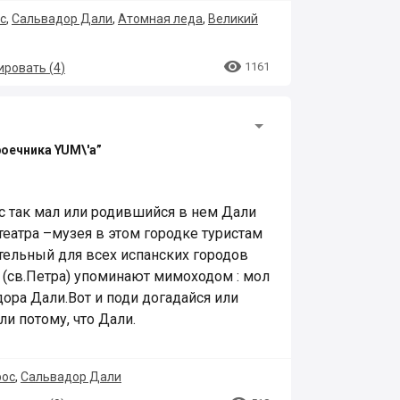
с
,
Сальвадор Дали
,
Атомная леда
,
Великий

1161
ровать (
4
)
роечника YUM\'а”
с так мал или родившийся в нем Дали
 театра –музея в этом городке туристам
тельный для всех испанских городов
 (св.Петра) упоминают мимоходом : мол
дора Дали.Вот и поди догадайся или
ли потому, что Дали.
рос
,
Сальвадор Дали