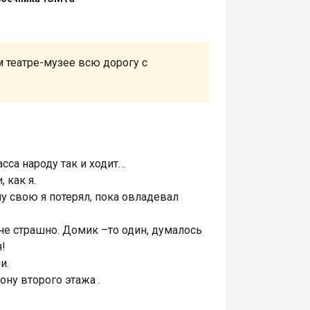
ом театре-музее всю дорогу с
сса народу так и ходит…
 как я.
пу свою я потерял, пока овладевал
не страшно. Домик –то один, думалось
!
и.
ону второго этажа .