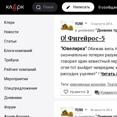
Поиск
Написать
0 сообще
Клерк
YUM
12 августа 2013
в дневнике
“Дневник т
Новости
О! Фигейрос-5
Статьи
"Ювелирка"
Обежав весь те
Блоги компаний
окончательно потерял разум.
Трибуна
говорил один известный пер
огня тот выйдет невредим, 
Рейтинг компаний
рассудок уцелеет” !
Читать 
Мероприятия
Теги:
ювелирные изделия
,
Театр
Спецпредложения

Нравится
3

Комменти
Дневники
Форум
YUM
06 августа 2013
Архив форума
в дневнике
“Дневник т