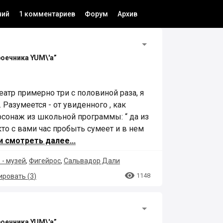
ний
1 комментариев
Форум
Архив
роечника YUM\'а”
атр примерно три с половиной раза, я
 Разумеется - от увиденного , как
сонаж из школьной программы: “ да из
кто с вами час пробыть сумеет и в нем
и смотреть далее...
 - музей
,
Фигейрос
,
Сальвадор Дали

1148
ровать (
3
)
роечника YUM\'а”