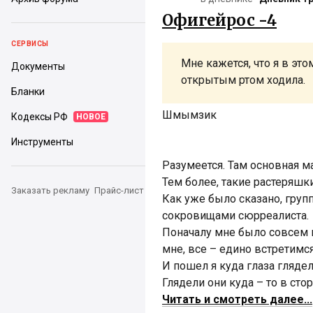
Офигейрос -4
СЕРВИСЫ
Мне кажется, что я в эт
Документы
открытым ртом ходила.
Бланки
Шмымзик
Кодексы РФ
НОВОЕ
Инструменты
Разумеется. Там основная ма
Тем более, такие растеряшки,
Заказать рекламу
Прайс-лист
Как уже было сказано, груп
сокровищами сюрреалиста.
Поначалу мне было совсем 
мне, все – едино встретимся
И пошел я куда глаза глядел
Глядели они куда – то в стор
Читать и смотреть далее...