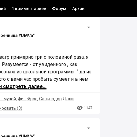
ний
1 комментариев
Форум
Архив
роечника YUM\'а”
атр примерно три с половиной раза, я
 Разумеется - от увиденного , как
сонаж из школьной программы: “ да из
кто с вами час пробыть сумеет и в нем
и смотреть далее...
 - музей
,
Фигейрос
,
Сальвадор Дали

1147
ровать (
3
)
роечника YUM\'а”