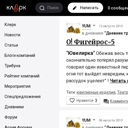
Поиск
Написать
0 сообще
Клерк
YUM
12 августа 2013
в дневнике
“Дневник т
Новости
О! Фигейрос-5
Статьи
"Ювелирка"
Обежав весь те
Блоги компаний
окончательно потерял разум.
Трибуна
говорил один известный пер
огня тот выйдет невредим, 
Рейтинг компаний
рассудок уцелеет” !
Читать 
Мероприятия
Теги:
ювелирные изделия
,
Театр
Спецпредложения

Нравится
3

Комменти
Дневники
Форум
YUM
06 августа 2013
Архив форума
в дневнике
“Дневник т