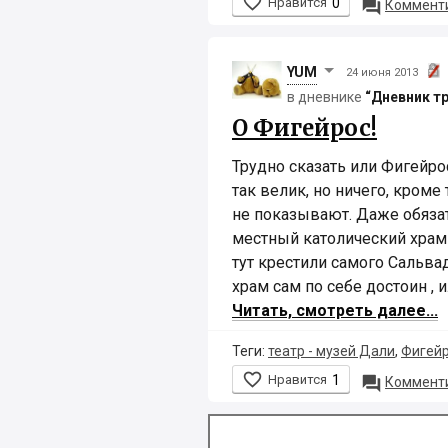

Нравится
0

Комменти
YUM
24 июня 2013
в дневнике
“Дневник т
О Фигейрос!
Трудно сказать или Фигейро
так велик, но ничего, кроме
не показывают. Даже обяза
местный католический храм
тут крестили самого Сальва
храм сам по себе достоин , и
Читать, смотреть далее...
Теги:
театр - музей Дали
,
Фигей

Нравится
1

Комменти