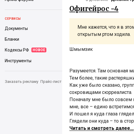
Офигейрос -4
СЕРВИСЫ
Мне кажется, что я в эт
Документы
открытым ртом ходила.
Бланки
Шмымзик
Кодексы РФ
НОВОЕ
Инструменты
Разумеется. Там основная ма
Тем более, такие растеряшки,
Заказать рекламу
Прайс-лист
Как уже было сказано, груп
сокровищами сюрреалиста.
Поначалу мне было совсем 
мне, все – едино встретимся
И пошел я куда глаза глядел
Глядели они куда – то в стор
Читать и смотреть далее...