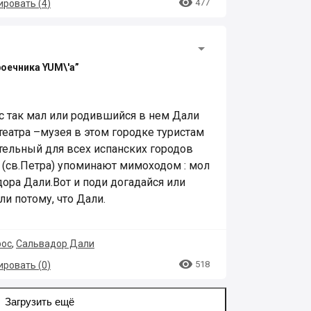

477
ровать (
4
)
роечника YUM\'а”
с так мал или родившийся в нем Дали
 театра –музея в этом городке туристам
тельный для всех испанских городов
 (св.Петра) упоминают мимоходом : мол
дора Дали.Вот и поди догадайся или
ли потому, что Дали.
рос
,
Сальвадор Дали

518
ровать (
0
)
Загрузить ещё