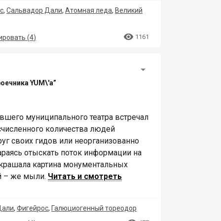
с
,
Сальвадор Дали
,
Атомная леда
,
Великий

1161
ровать (
4
)
роечника YUM\'а”
шего муниципального театра встречал
численного количества людей
уг своих гидов или неорганизованно
араясь отыскать поток информации на
украшала картина монументальных
й – же мыли.
Читать и смотреть
Дали
,
Фигейрос
,
Галюциогенный тореодор