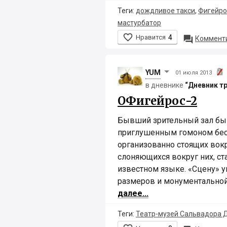
Теги:
дождливое такси
,
Фигейро
мастурбатор

Нравится
4

Комменти
YUM
01 июля 2013
в дневнике
“Дневник т
ОФигейрос-2
Бывший зрительный зал быв
приглушенным гомоном бес
организованно стоящих вокр
слоняющихся вокруг них, ст
известном языке. «Сцену» 
размеров и монументально
далее...
Теги:
Театр-музей Сальвадора 