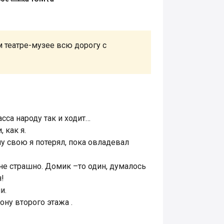
ом театре-музее всю дорогу с
сса народу так и ходит…
 как я.
пу свою я потерял, пока овладевал
не страшно. Домик –то один, думалось
!
и.
ону второго этажа .