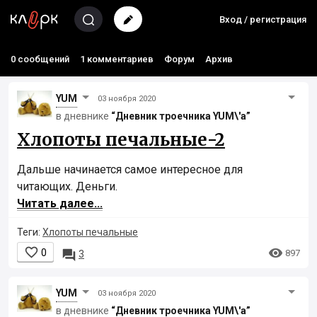
Вход / регистрация
0 сообщений
1 комментариев
Форум
Архив
YUM
03 ноября 2020
в дневнике
“Дневник троечника YUM\'а”
Хлопоты печальные-2
Дальше начинается самое интересное для
читающих. Деньги.
Читать далее...
Теги:
Хлопоты печальные


0

897
3
YUM
03 ноября 2020
в дневнике
“Дневник троечника YUM\'а”