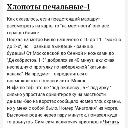
Хлопоты печальные-1
Как оказалось, если предстоящий маршрут
рассмотреть на карте, то "на местности" оно всё
гораздо ближе.
Поехал на метро.Было назначено с 10 до 11.. ."можно
до 2-х", но . . раньше выйдешь - раньше
будешь! От Московской до Сенной и ножками до
"Декабристов 1-3" добрался за 40 минут, включая
неспешную прогулку по набережной "катькин-
канала". На предмет - определиться с
возможностью стоянки авто. Можно.
Инфа по тлф, что не "под вывеску , а -" под арку "
сильно упростила ориентировку на местности.
да-цзы-бао на воротах сообщало номер тлф. охраны,
но у меня с собой было. Номер "Анатолия" из морга.
Выскочил ровно через пару минуток, помахал куда-
то вовнутрь. Сим-сим, калиточку приоткрыл.
Читать