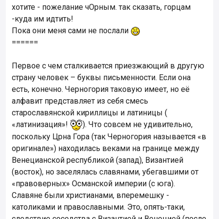
хотите - пожелание чОрным. так сказать, горцам
-куда им идтить!
Пока они меня сами не послали
======
Первое с чем сталкивается приезжающий в другую
страну человек – буквы письменности. Если она
есть, конечно. Черногория таковую имеет, но её
алфавит представляет из себя смесь
старославянской кириллицы и латиницы (
«латинизация»!
). Что совсем не удивительно,
поскольку Црна Гора (так Черногория называется «в
оригинале») находилась веками на границе между
Венецианской республикой (запад), Византией
(восток), но заселялась славянами, убегавшими от
«правоверных» Османской империи (с юга).
Славяне были христианами, вперемешку -
католиками и православными. Это, опять-таки,
следствие соседства с Византией и Венецией (после