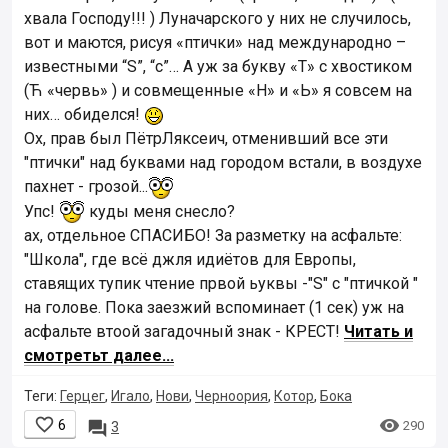
хвала Господу!!! ) Луначарского у них не случилось,
вот и маются, рисуя «птички» над международно –
известными “S”, “c”… А уж за букву «Т» с хвостиком
(Ћ «червь» ) и совмещенные «Н» и «Ь» я совсем на
них… обиделся!
Ох, прав был ПётрЛяксеич, отменивший все эти
"птички" над буквами над городом встали, в воздухе
пахнет - грозой...
Упс!
куды меня снесло?
ах, отдельное СПАСИБО! За разметку на асфальте:
"Школа", где всё джля идиётов для Европы,
ставящих тупик чтение првой ьуквы -"S" с "птичкой "
на голове. Пока заезжий вспоминает (1 сек) уж на
асфальте втоой загадочный знак - КРЕСТ!
Читать и
смотретьт далее...
Теги:
Герцег
,
Игало
,
Нови
,
Черноория
,
Котор
,
Бока


6

290
3