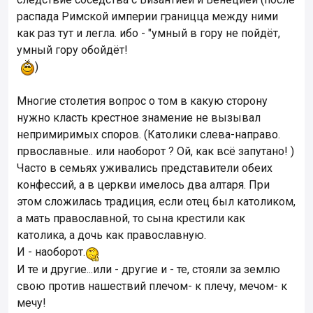
распада Римской империи границца между ними
как раз тут и легла. ибо - "умный в гору не пойдёт,
умный гору обойдёт!
)
Многие столетия вопрос о том в какую сторону
нужно класть крестное знамение не вызывал
непримиримых споров. (Католики слева-направо.
првославные.. или наоборот ? Ой, как всё запутано! )
Часто в семьях уживались представители обеих
конфессий, а в церкви имелось два алтаря. При
этом сложилась традиция, если отец был католиком,
а мать православной, то сына крестили как
католика, а дочь как православную.
И - наоборот.
И те и другие...или - другие и - те, стояли за землю
свою против нашествий плечом- к плечу, мечом- к
мечу!