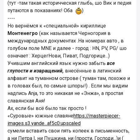
(тут -там такая историчческая глыбь, шо Вик и педия
путаются в показаниях! Оба
)
----
Но вернёмся к «специальной» кириллице
Монтенегро
(как называется Черногория в
международных документах .На номерах авто , в
голубом поле MNE и далее - город : HN, PV, PG/ шо
означает : ХерцегНови, Пиват, Подгорице...)
Учившим английский язык нужно забыть
все
глупости и извращений,
внесённые в латинский
алфавит на туманном острове ( туман там, похоже и
в головах был, по самые шпоры!) . Если мы видим
надпись Anja, то это никакая не «Энжа», а простая
славянская Аня!
Ах, если бы всё было так просто !
«Суровые» южные славяне
https://masterpiecer-
images.s3.yande...af5c0:upscaled
сумели вставить свои пять копеек в письменность,
а ни Петра I, ни Пушкина, ни (прости, Господи...)и (