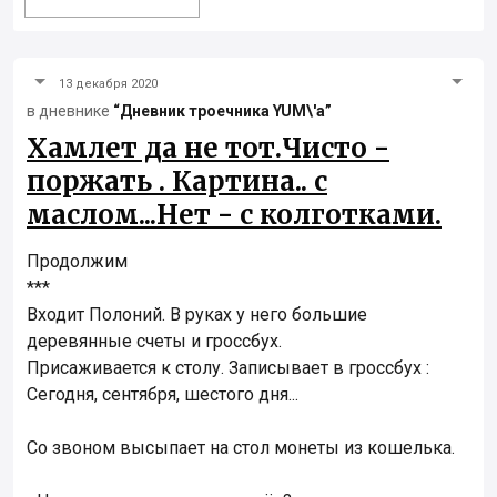
13 декабря 2020
в дневнике
“Дневник троечника YUM\'а”
Хамлет да не тот.Чисто -
поржать . Картина.. с
маслом...Нет - с колготками.
Продолжим
***
Входит Полоний. В руках у него большие
деревянные счеты и гроссбух.
Присаживается к столу. Записывает в гроссбух :
Сегодня, сентября, шестого дня...
Со звоном высыпает на стол монеты из кошелька.