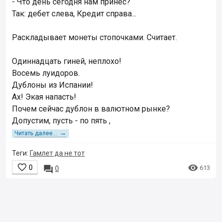
- Что день сегодня нам принёс?
Так: дебет слева, Кредит справа...
Раскладывает монеты стопочками. Считает.
Одиннадцать гиней, неплохо!
Восемь луидоров.
Дублоны из Испании!
Ах! Экая напасть!
Почем сейчас дублон в валютном рынке?
Допустим, пусть - по пять ,
→
Читать далее...
Теги:
Гамлет да не тот


0

613
0