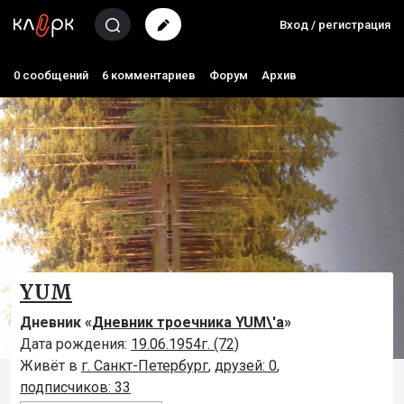
Вход / регистрация
0 сообщений
6 комментариев
Форум
Архив
YUM
Дневник «
Дневник троечника YUM\'а
»
Дата рождения:
19.06.1954г. (72)
Живёт в
г. Санкт-Петербург
,
друзей: 0
,
подписчиков: 33