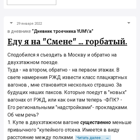
29 января 2022
в дневнике
“Дневник троечника YUM\'а”
Еду я на "Смене" ... горбатый.
Сподобился я съездить в Москву и обратно на
двухэтажном поезде.
Туда - на втором, обратно - на первом этажах. В
свете намерения РЖД извести класс плацкартных
вагонов , мне становится несколько страшно. За
будущих наших паксов. Которые поедут в "новых"
вагонах от РЖД, или как они там теперь -ФПК? -
Его региональными "надстройками"- прокладками.
Об чем речь?
1. Купе в двухэтажном вагоне
существенно
меньше
привычного "купейного отсека. Имеется в виду
расстояние между полками.
→
Читать далее...