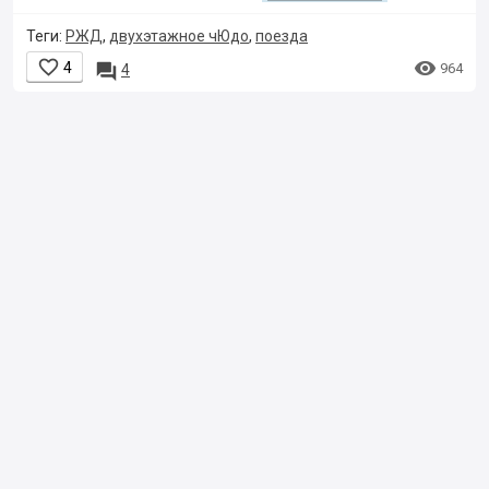
Теги:
РЖД
,
двухэтажное чЮдо
,
поезда


4

964
4