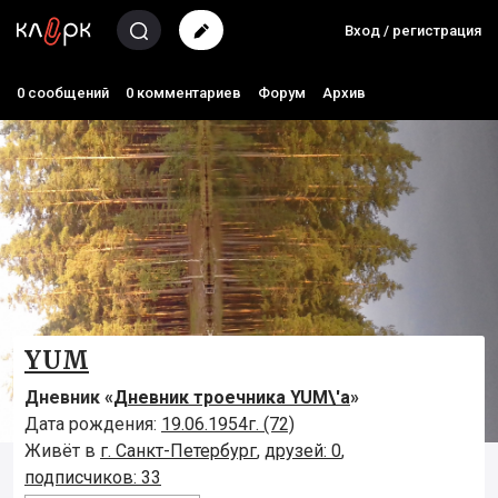
Вход / регистрация
0 сообщений
0 комментариев
Форум
Архив
YUM
Дневник «
Дневник троечника YUM\'а
»
Дата рождения:
19.06.1954г. (72)
Живёт в
г. Санкт-Петербург
,
друзей: 0
,
подписчиков: 33