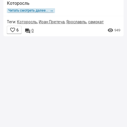
Которосль
→
Читать смотреть далее...
Теги:
Которосль
,
Иоан Претеча
,
Ярославль
,
самокат


6

949
0
© 2001–2018,
Клерк.Ру
Пользовательское
соглашение
Правила использования материалов