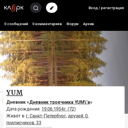
Вход / регистрация
0 сообщений
0 комментариев
Форум
Архив
YUM
Дневник «
Дневник троечника YUM\'а
»
Дата рождения:
19.06.1954г. (72)
Живёт в
г. Санкт-Петербург
,
друзей: 0
,
подписчиков: 33