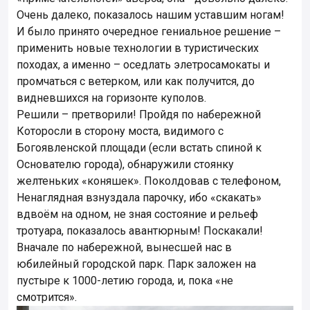
Очень далеко, показалось нашим уставшим ногам!
И было принято очередное гениальное решение –
применить новые технологии в туристических
походах, а именно – оседлать элетросамокаты и
промчаться с ветерком, или как получится, до
видневшихся на горизонте куполов.
Решили – претворили! Пройдя по набережной
Которосли в сторону моста, видимого с
Богоявленской площади (если встать спиной к
Основателю города), обнаружили стоянку
желтеньких «коняшек». Поколдовав с телефоном,
Ненаглядная взнуздала парочку, ибо «скакать»
вдвоём на одном, не зная состояние и рельеф
тротуара, показалось авантюрным! Поскакали!
Вначале по набережной, вынесшей нас в
юбилейный городской парк. Парк заложен на
пустыре к 1000-летию города, и, пока «не
смотрится».