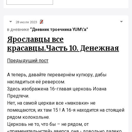
28 июля 2023
в дневнике
“Дневник троечника YUM\'а”
Ярославцы все
красавцы.Часть 10. Денежная
Предыдуший пост
А теперь, давайте перевернём купюру, дабы
насладиться её реверсом.
Здесь изображена 16-главая церковь Иоана
Предтечи.
Нет, на самой церкви все «маковки» не
помещаются, их там 15 ! А 16-я находится на стоящей
рядом колокольне.
Церковь не то, что бы – не рядом, от
«примечательнстей» аверса, она - довольно далеко.