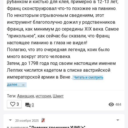
рубанком и кистью для клея, примерно в 12-13 лет,
Франц сконструировал что-то похожее на пианино.
По некоторым отрывочным сведениям, этот
инструмент благополучно дожил у родственников
Франца, как минимум до середины XIX века. Самое
"прикольное", как сейчас бы сказали, что Франц
настоящее пианино в глаза не видел!
Полагаю, что это очередная легенда, коих было
много вокруг этого человека.
Затем, до 1798 года под своим настоящим именем
Леппих числится кадетом в списке австрийской
императорской армии в Вене .
Читать и смотреть
→
далее...
Теги:
Авиация
,
история
,
Шмит


3

484
0
20 ноября 2025
в дневнике
“Дневник троечника YUM\'а”