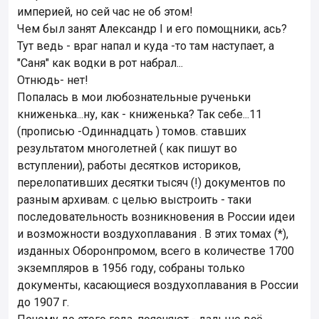
империей, но сей час не об этом!
Чем был занят Александр I и его помощники, ась?
Тут ведь - враг напал и куда -то там наступает, а
"Саня" как водки в рот набрал...
Отнюдь- нет!
Попалась в мои любознательные рученьки
книженька...ну, как - книженька? Так себе...11
(прописью -Одиннадцать ) томов. ставших
результатом многолетней ( как пишут во
вступлении), работы десятков историков,
перелопативших десятки тысяч (!) документов по
разным архивам. с целью выстроить - таки
последовательность возникновения в России идеи
и возможности воздухоплавания . В этих томах (*),
изданных Оборонпромом, всего в количестве 1700
экземпляров в 1956 году, собраны только
документы, касающиеся воздухоплавания в России
до 1907 г.