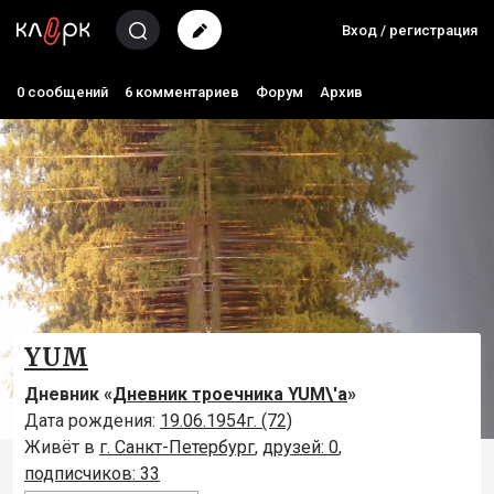
Вход / регистрация
0 сообщений
6 комментариев
Форум
Архив
YUM
Дневник «
Дневник троечника YUM\'а
»
Дата рождения:
19.06.1954г. (72)
Живёт в
г. Санкт-Петербург
,
друзей: 0
,
подписчиков: 33