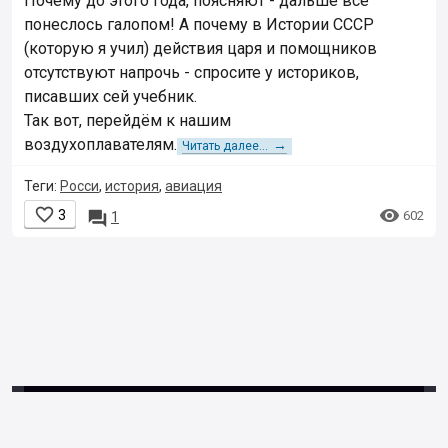
Почему до этого года, поясняют - дальше всё
понеслось галопом! А почему в Истории СССР
(которую я учил) действия царя и помощников
отсутствуют напрочь - спросите у историков,
писавших сей учебник.
Так вот, перейдём к нашим
воздухоплавателям.
→
Читать далее...
Теги:
Росси
,
история
,
авиация


3

602
1
© 2001–2018,
Клерк.Ру
Пользовательское
соглашение
Правила использования материалов