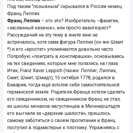
Под таким "позывным" скрывался в России немец
Франц Леппих.
Франц Леппих
– кто это? Изобретатель –фанатик,
«засланный казачок», или просто авантюрист?
Рассуждений на эту тему в инете мне не
встречалось, хотя сама фигура Леппих (он же-Шмит
*) и его «еростат» упоминаются довольно часто.
Попробую «поиграть в конспирашки», основываясь
на тех сведениях, которые мне попались на глаза.
Итак, Franz Xaver Leppich (также: Леппиг, Липпих,
Смит, Шмит, Шмидт), 15 октября 1778, родился в
Баварии, тогда ещё вполне себе самостоятельной
германской земле. Родители Франца хотели сделать
его священником, но священником Франц не стал,
из школы монахов-августинцев в Мюннерштадте
его выгнали за «дерзкие шалости», пришлось
самому заботиться о своем пропитании и Франц
поступил в подмастерье к плотнику. Упражняясь с