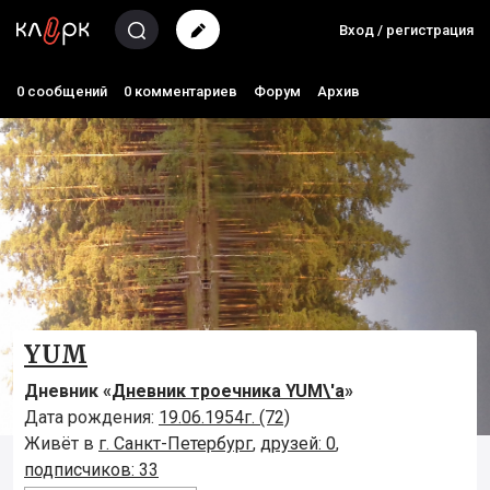
Вход / регистрация
0 сообщений
0 комментариев
Форум
Архив
YUM
Дневник «
Дневник троечника YUM\'а
»
Дата рождения:
19.06.1954г. (72)
Живёт в
г. Санкт-Петербург
,
друзей: 0
,
подписчиков: 33