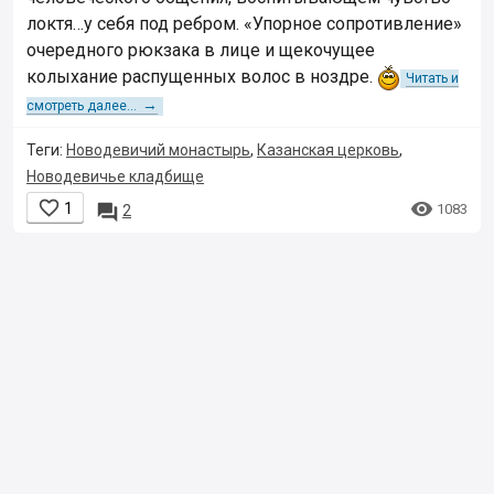
локтя…у себя под ребром. «Упорное сопротивление»
очередного рюкзака в лице и щекочущее
колыхание распущенных волос в ноздре.
Читать и
→
смотреть далее...
Теги:
Новодевичий монастырь
,
Казанская церковь
,
Новодевичье кладбище


1

1083
2