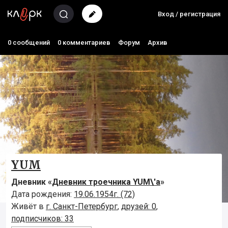
Вход / регистрация
0 сообщений
0 комментариев
Форум
Архив
YUM
Дневник «
Дневник троечника YUM\'а
»
Дата рождения:
19.06.1954г. (72)
Живёт в
г. Санкт-Петербург
,
друзей: 0
,
подписчиков: 33