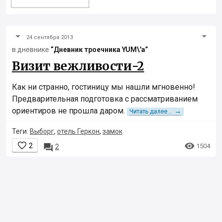
24 сентября 2013
в дневнике
“Дневник троечника YUM\'а”
Визит вежливости-2
Как ни странно, гостиницу мы нашли мгновенно!
Предварительная подготовка с рассматриванием
ориентиров не прошла даром.
→
Читать далее...
Теги:
Выборг
,
отель Геркон
,
замок


2

1504
2