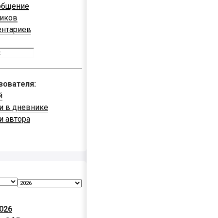
общение
ников
ентариев
зователя:
й
и в дневнике
и автора
026