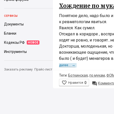
Хождение по мука
Понятное дело, надо было и
СЕРВИСЫ
к ревматологам явиться.
Документы
Явился. Как сумел.
Бланки
Отсидел в коридоре , воспри
ходят не ровно, и говорят...
Кодексы РФ
НОВОЕ
Докторша, молоденькая, но -
Инструменты
возникающее ощущение, чт
было ( и будет) менагеров в
→
далее...
Заказать рекламу
Прайс-лист
Теги:
Боткинская
,
по мукам
,
ФО

Нравится
0

Комменти