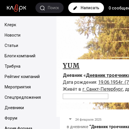
Поиск
Написать
0 сообще
Клерк
Новости
Статьи
Блоги компаний
YUM
Трибуна
Дневник «
Дневник троечник
Рейтинг компаний
Дата рождения:
19.06.1954г. (7
Мероприятия
Живёт в
г. Санкт-Петербург
,
д
Спецпредложения
Дневники
Форум
24 февраля 2025
в дневнике
“Дневник троечника
Архив форума