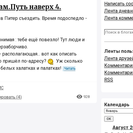
Написать со
м.Путь наверх 4.
Лента днев
Лента комм
 в Питер съездить. Время подоспедло -
нимая : тебе ещё повезло! Тут люди и
нерзаборчиво.
Ленты поль
 располагающая... вот как описать
Лента друзе
о пришёл по-адресу?
Уж сколько
Комментари
 белых халатках и палатках!
Читать
Комментари
RSS
МС

928
ровать (
4
)
Календарь
Август 2