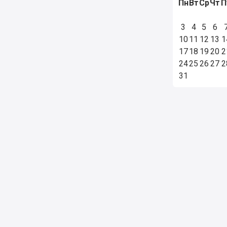
Пн
Вт
Ср
Чт
П
3
4
5
6
10
11
12
13
1
17
18
19
20
2
24
25
26
27
2
31
ельское соглашение
Правила использования материалов