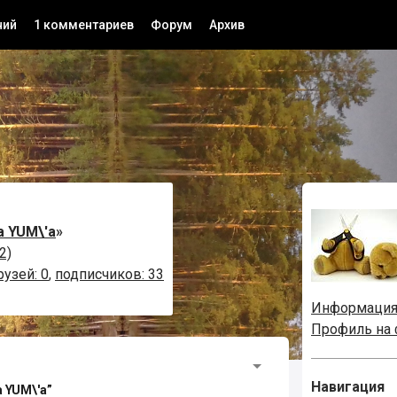
ний
1 комментариев
Форум
Архив
а YUM\'а
»
2)
рузей: 0
,
подписчиков: 33
Информаци
Профиль на
Навигация
 YUM\'а”