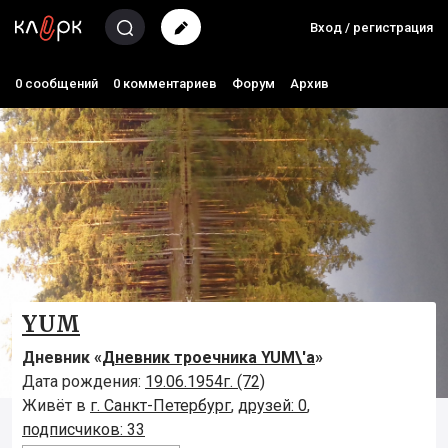
Вход / регистрация
0 сообщений
0 комментариев
Форум
Архив
YUM
Дневник «
Дневник троечника YUM\'а
»
Дата рождения:
19.06.1954г. (72)
Живёт в
г. Санкт-Петербург
,
друзей: 0
,
подписчиков: 33