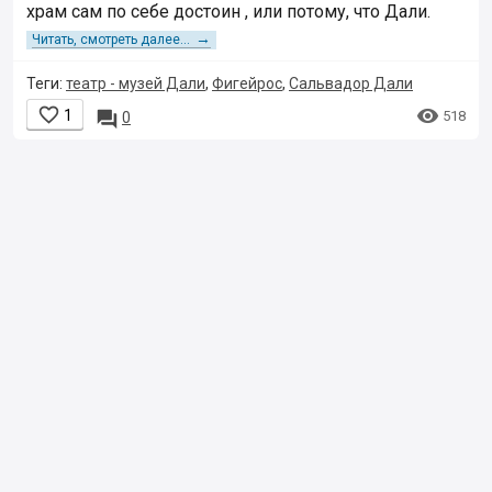
храм сам по себе достоин , или потому, что Дали.
→
Читать, смотреть далее...
Теги:
театр - музей Дали
,
Фигейрос
,
Сальвадор Дали


1

518
0
© 2001–2018,
Клерк.Ру
Пользовательское
соглашение
Правила использования материалов