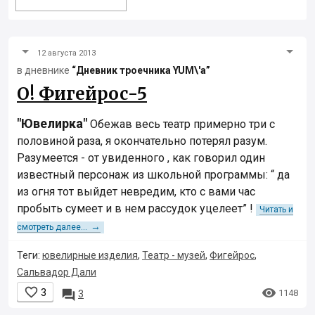
12 августа 2013
в дневнике
“Дневник троечника YUM\'а”
О! Фигейрос-5
"Ювелирка"
Обежав весь театр примерно три с
половиной раза, я окончательно потерял разум.
Разумеется - от увиденного , как говорил один
известный персонаж из школьной программы: “ да
из огня тот выйдет невредим, кто с вами час
пробыть сумеет и в нем рассудок уцелеет” !
Читать и
→
смотреть далее...
Теги:
ювелирные изделия
,
Театр - музей
,
Фигейрос
,
Сальвадор Дали


3

1148
3