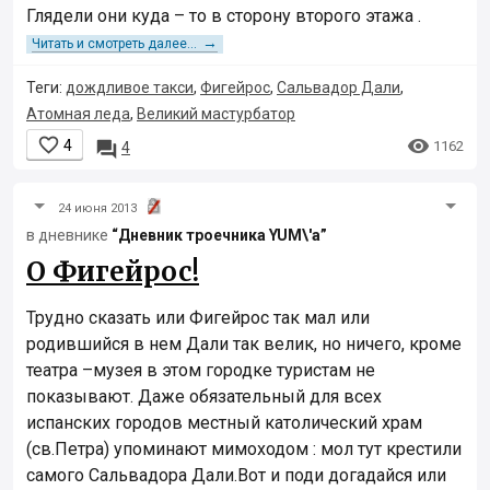
Глядели они куда – то в сторону второго этажа .
→
Читать и смотреть далее...
Теги:
дождливое такси
,
Фигейрос
,
Сальвадор Дали
,
Атомная леда
,
Великий мастурбатор


4

1162
4
24 июня 2013
в дневнике
“Дневник троечника YUM\'а”
О Фигейрос!
Трудно сказать или Фигейрос так мал или
родившийся в нем Дали так велик, но ничего, кроме
театра –музея в этом городке туристам не
показывают. Даже обязательный для всех
испанских городов местный католический храм
(св.Петра) упоминают мимоходом : мол тут крестили
самого Сальвадора Дали.Вот и поди догадайся или