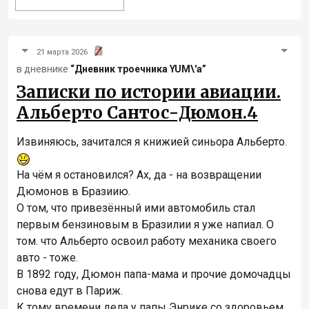
21 марта 2026
в дневнике
“Дневник троечника YUM\'а”
Записки по истории авиации.
Альберто Сантос-Дюмон.4
Извиняюсь, зачитался я книжией синьора Альберто.
На чём я остановился? Ах, да - на возвращении
Дюмонов в Бразиию.
О том, что привезённый ими автомобиль стал
первым бензиновым в Бразилии я уже напиал. О
том. что Альберто освоил работу механика своего
авто - тоже.
В 1892 году, Дюмон папа-мама и прочие домочадцы
снова едут в Париж.
К тому времени дела у папы Энрике со здоровьем