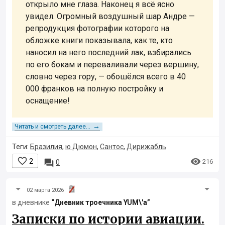
открыло мне глаза. Наконец я всё ясно
увидел. Огромный воздушный шар Андре —
репродукция фотографии которого на
обложке книги показывала, как те, кто
наносил на него последний лак, взбирались
по его бокам и переваливали через вершину,
словно через гору, — обошёлся всего в 40
000 франков на полную постройку и
оснащение!
→
Читать и смотреть далее...
Теги:
Бразилия
,
ю Дюмон
,
Сантос
,
Дирижабль


2

216
0
02 марта 2026
в дневнике
“Дневник троечника YUM\'а”
Записки по истории авиации.