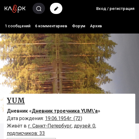
Вход / регистрация
1 сообщений
6 комментариев
Форум
Архив
YUM
Дневник «
Дневник троечника YUM\'а
»
Дата рождения:
19.06.1954г. (72)
Живёт в
г. Санкт-Петербург
,
друзей: 0
,
подписчиков: 33