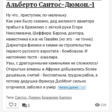
Альберто Сантос-Дюмон.-1
Ну что , приступим, по-маленьку.
Как уже было сказано, дед великого авиатора
прибыл в Бразилию с лёгкой руки Егора
Николаевича, Шеффера. Барона, доктора,
наместника е.и.в на Гавайях (но это - не точно) .
Директора физики и химии на строительстве
первого русского аэростата - бомбовоза. И
настоянию тестя - ювелира.
Увы, с драгоценными каменьями не сложилось!
Открытые алмазы в Африке добывались более
дешёвым, считай - бесплатным, трудом рабов, а
потому дедушка Франсуа ДюМонт сильно
огорчился, заболел и умер.
→
Читать далее...
Теги:
Сантос
,
Дюмон
,
Бразилия
,
Баллон


2

228
0