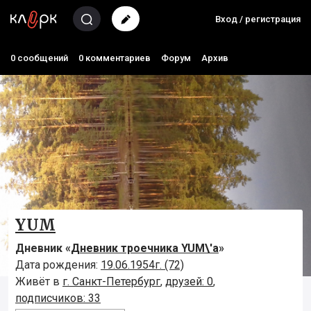
Вход / регистрация
0 сообщений
0 комментариев
Форум
Архив
YUM
Дневник «
Дневник троечника YUM\'а
»
Дата рождения:
19.06.1954г. (72)
Живёт в
г. Санкт-Петербург
,
друзей: 0
,
подписчиков: 33