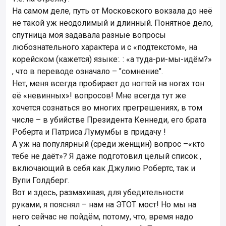
На самом деле, путь от Московского вокзала до неё
не такой уж неодолимый и длинный. Понятное дело,
спутница моя задавала разные вопросы
любознательного характера и с «подтекстом», на
корейском (кажется) языке:. : «а туда-ри-мы-идём?»
, что в переводе означало – "сомнение".
Нет, меня всегда пробирает до ногтей на ногах тон
её «невинных»! вопросов! Мне всегда тут же
хочется сознаться во многих прегрешениях, в том
числе – в убийстве Президента Кеннеди, его брата
Роберта и Патриса Лумумбы в придачу !
А уж на популярный (среди женщин) вопрос –«кто
тебе не даёт»? Я даже подготовил целый список ,
включающий в себя как Джулию Робертс, так и
Вупи Голдберг.
Вот и здесь, размахивая, для убедительности
руками, я пояснял – нам на ЭТОТ мост! Но мы на
него сейчас не пойдём, потому, что, время надо