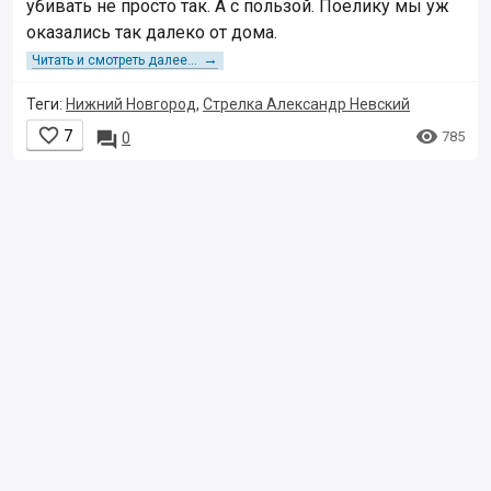
убивать не просто так. А с пользой. Поелику мы уж
оказались так далеко от дома.
→
Читать и смотреть далее...
Теги:
Нижний Новгород
,
Стрелка Александр Невский


7

785
0