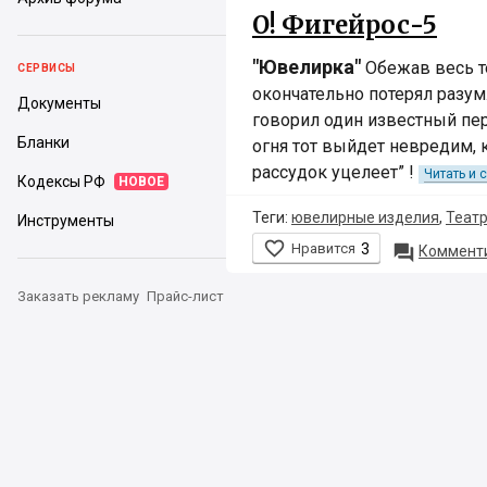
О! Фигейрос-5
"Ювелирка"
Обежав весь те
СЕРВИСЫ
окончательно потерял разум.
Документы
говорил один известный пер
Бланки
огня тот выйдет невредим, 
рассудок уцелеет” !
Читать и 
Кодексы РФ
НОВОЕ
Теги:
ювелирные изделия
,
Театр
Инструменты

Нравится
3

Комменти
Заказать рекламу
Прайс-лист