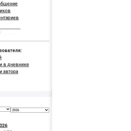
общение
ников
ентариев
зователя:
й
и в дневнике
и автора
026