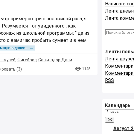
Написать со
Лента днев
Лента комм
атр примерно три с половиной раза, я
 Разумеется - от увиденного , как
сонаж из школьной программы: “ да из
кто с вами час пробыть сумеет и в нем
→
смотреть далее...
Ленты поль
Лента друзе
 - музей
,
Фигейрос
,
Сальвадор Дали
Комментари

1148
ровать (
3
)
Комментари
RSS
Календарь
Август 2