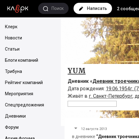
Поиск
Написать
2 сообще
Клерк
Новости
Статьи
Блоги компаний
YUM
Трибуна
Дневник «
Дневник троечник
Рейтинг компаний
Дата рождения:
19.06.1954г. (7
Мероприятия
Живёт в
г. Санкт-Петербург
,
д
Спецпредложения
Дневники
Форум
12 августа 2013
в дневнике
“Дневник троечника
Архив форума