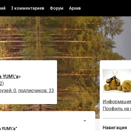
ний
3 комментариев
Форум
Архив
а YUM\'а
»
2)
рузей: 0
,
подписчиков: 33
Информаци
Профиль на
Навигация
 YUM\'а”