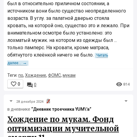
был в относительно приличном состоянии, а
источником вони было существо неопределенного
возраста. В углу. за палатной дверью стояла
кровать, на которой оно, существо это и лежало. При
внимательном осмотре было устанолено: это
лохматый мужик. на котором из одежды был ...
только памперс. На кровати, кроме матраса,
обятнутого клеёнкой ничего не было.
Читать
→
далее...
Теги:
по
,
Хождение
,
ФОМС
,
мукам


0

814
0
28 декабря 2024
в дневнике
“Дневник троечника YUM\'а”
Хождение по мукам. Фонд
оптимизации мучительной