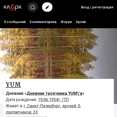
Вход / регистрация
0 сообщений
0 комментариев
Форум
Архив
YUM
Дневник «
Дневник троечника YUM\'а
»
Дата рождения:
19.06.1954г. (72)
Живёт в
г. Санкт-Петербург
,
друзей: 0
,
подписчиков: 33