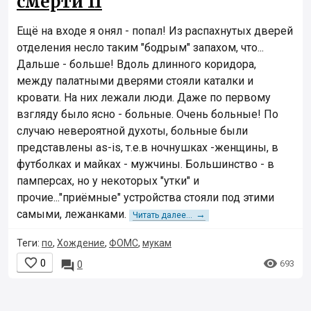
смерти 11
Ещё на входе я онял - попал! Из распахнутых дверей
отделения несло таким "бодрым" запахом, что...
Дальше - больше! Вдоль длинного коридора,
между палатными дверями стояли каталки и
кровати. На них лежали люди. Даже по первому
взгляду было ясно - больные. Очень больные! По
случаю невероятной духоты, больные были
представлены as-is, т.е.в ночнушках -женщины, в
футболках и майках - мужчины. Большинство - в
памперсах, но у некоторых "утки" и
прочие..."приёмные" устройства стояли под этими
самыми, лежанками.
→
Читать далее...
Теги:
по
,
Хождение
,
ФОМС
,
мукам


0

693
0