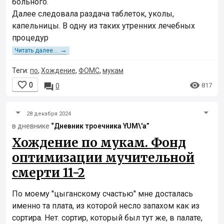
больного.
Далее следовала раздача таблеток, уколы,
капельницы. В одну из таких утренних лечебных
процедур
→
Читать далее...
Теги:
по
,
Хождение
,
ФОМС
,
мукам


0

817
0
28 декабря 2024
в дневнике
“Дневник троечника YUM\'а”
Хождение по мукам. Фонд
оптимизации мучительной
смерти 11-2
По моему "цыганскому счастью" мне досталась
именно та плата, из которой несло запахом как из
сортира. Нет. сортир, который был тут же, в палате,