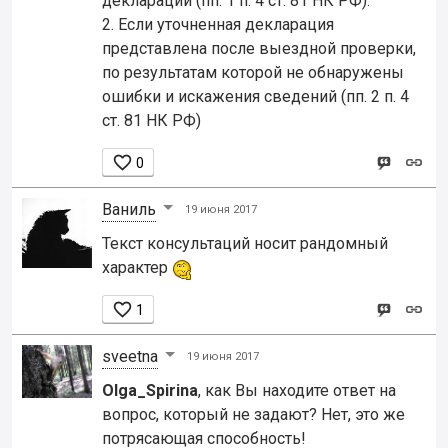
декларации (пп. 1 п. 4 ст. 81 НК РФ).
2. Если уточненная декларация
представлена после выездной проверки,
по результатам которой не обнаружены
ошибки и искажения сведений (пп. 2 п. 4
ст. 81 НК РФ)

0
Ваниль
19 июня 2017
Текст консультаций носит рандомный
характер

1
sveetna
19 июня 2017
Olga_Spirina
, как Вы находите ответ на
вопрос, который не задают? Нет, это же
потрясающая способность!