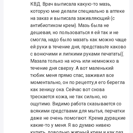
КВД. Врач выписала какую-то мазь,
которую мне делали специально в аптеке
на заказ и выписала заживляющий (с
антибиотиком крем). Мазь была не
дешевая, но пользоваться я ей так и не
смогла, надо было мазать как можно чаще
ей руки в течение дня, представьте каково
с вонючими и липкими руками печатать((.
Мазала только на ночь или немножко в
течение дня сверху. А вот маленький
тюбик меня прямо спас, заживил все
моментально, он по рецепту,я его берегла
как зеницу ока. Сейчас вот снова
трескается кожа, не так сильно, но
ощутимо. Видимо работа сказывается со
всякими средствами для мытья, перчатки
даже не очень помогают. Крема дурацкие
какие-то у меня. Я во думаю нивею
купить, довольно жирный крем и как раз