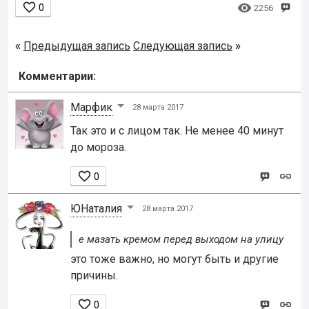


0
2256
«
Предыдущая запись
Следующая запись
»
Комментарии:
Марфик
28 марта 2017
Так это и с лицом так. Не менее 40 минут
до мороза.

0
ЮНаталия
28 марта 2017
е мазать кремом перед выходом на улицу
это тоже важно, но могут быть и другие
причины.

0