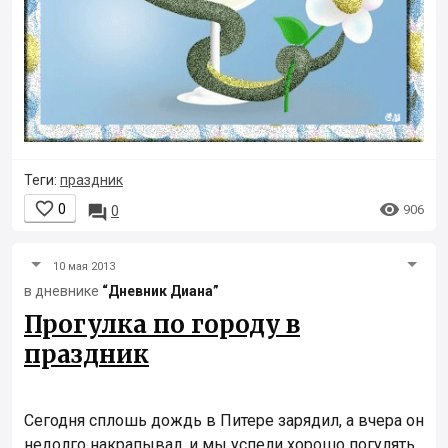
Теги:
праздник


0

906
0
10 мая 2013
в дневнике
“Дневник Диана”
Прогулка по городу в
праздник
Сегодня сплошь дождь в Питере зарядил, а вчера он
недолго накрапывал, и мы успели хорошо погулять.