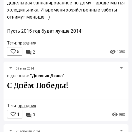
доделывая запланированное по дому - вроде мытья
холодильника. И времени хозяйственные заботы
отнимут меньше :-)
Пусть 2015 год будет лучше 2014!
Теги:
праздник


5

1080
2
09 мая 2014
в дневнике
“Дневник Диана”
С Днём Победы!
Теги:
праздник


1

980
0
20 апреля 2014