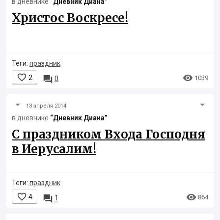
в дневнике
“Дневник Диана”
Христос Воскресе!
Теги:
праздник


2

1039
0
13 апреля 2014
в дневнике
“Дневник Диана”
С праздником Входа Господня
в Иерусалим!
Теги:
праздник


4

864
1