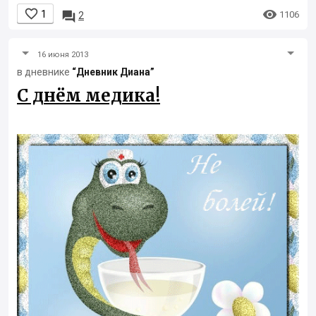


1

1106
2
16 июня 2013
в дневнике
“Дневник Диана”
С днём медика!