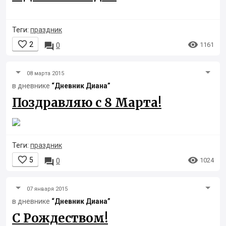
Теги:
праздник


2

1161
0
08 марта 2015
в дневнике
“Дневник Диана”
Поздравляю с 8 Марта!
Теги:
праздник


5

1024
0
07 января 2015
в дневнике
“Дневник Диана”
С Рождеством!