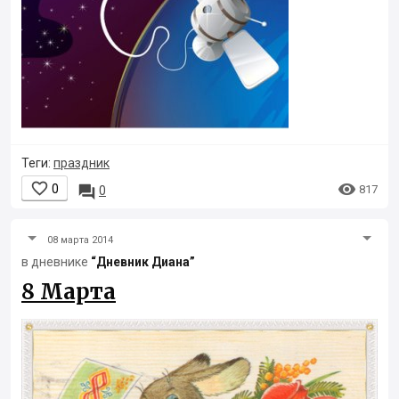
Теги:
праздник


0

817
0
08 марта 2014
в дневнике
“Дневник Диана”
8 Марта