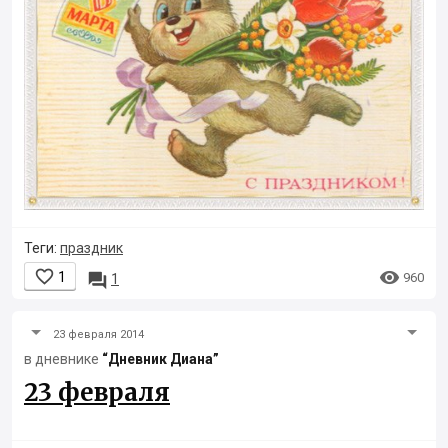
Теги:
праздник


1

960
1
23 февраля 2014
в дневнике
“Дневник Диана”
23 февраля