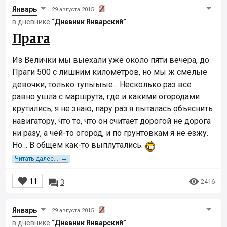
Январь
29 августа 2015
в дневнике
“Дневник Январcкий”
Прага
Из Велички мы выехали уже около пяти вечера, до
Праги 500 с лишним километров, но мы ж смелые
девочки, только тупыыые... Несколько раз все
равно ушла с маршрута, где и какими огородами
крутились, я не знаю, пару раз я пыталась объяснить
навигатору, что то, что он считает дорогой не дорога
ни разу, а чей-то огород, и по грунтовкам я не езжу.
Но… В общем как-то выплутались.
→
Читать далее...


11

2416
3
Январь
29 августа 2015
в дневнике
“Дневник Январcкий”