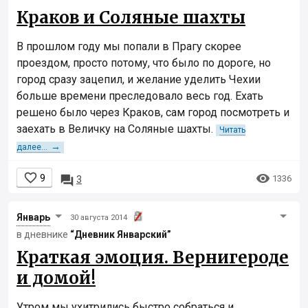
Краков и Соляные шахты
В прошлом году мы попали в Прагу скорее
проездом, просто потому, что было по дороге, но
город сразу зацепил, и желание уделить Чехии
больше времени преследовало весь год. Ехать
решено было через Краков, сам город посмотреть и
заехать в Величку на Соляные шахты.
Читать
→
далее...


9

1336
3
Январь
30 августа 2014
в дневнике
“Дневник Январcкий”
Краткая эмоция. Вернигероде
и домой!
Утром мы ухитрились быстро собраться и