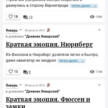
двинулись в сторону Вернигероде.
→
Читать далее...


18

1986
14
Январь
30 августа 2014
в дневнике
“Дневник Январcкий”
Краткая эмоция. Нюрнберг
Из Фюссена в Нюрнберг долетели легко и быстро,
даже навигатор не хандрил.
→
Читать далее...


10

1188
8
Январь
30 августа 2014
в дневнике
“Дневник Январcкий”
Краткая эмоция. Фюссен и
замки