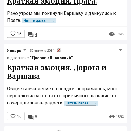
Краткая эмоция. Прага.
Рано утром мы покинули Варшаву и двинулись к
Праге.
→
Читать далее...


16

1095
4
Январь
30 августа 2014
в дневнике
“Дневник Январcкий”
Краткая эмоция. Дорога и
Варшава
Общее впечатление о поездке: понравилось, мозг
переключился ото всего привычного на какие-то
созерцательные радости.
→
Читать далее...


16

1393
8