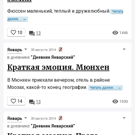
Фюссен маленький, теплый и дружелюбный.
Читать
→
далее...


10

1446
13
Январь
30 августа 2014
в дневнике
“Дневник Январcкий”
Краткая эмоция. Мюнхен
В Мюнхен приехали вечером, отель в районе
Моозах, какой-то конец географии.
→
Читать далее...


14

1300
13
Январь
30 августа 2014
в дневнике
“Дневник Январcкий”