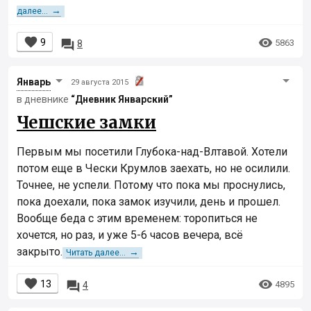
→
далее...


9

5863
8
Январь
29 августа 2015
в дневнике
“Дневник Январcкий”
Чешские замки
Первым мы посетили Глубока-над-Влтавой. Хотели
потом еще в Чески Крумлов заехать, но не осилили.
Точнее, не успели. Потому что пока мы проснулись,
пока доехали, пока замок изучили, день и прошел.
Вообще беда с этим временем: торопиться не
хочется, но раз, и уже 5-6 часов вечера, всё
закрыто.
→
Читать далее...


13

4895
4