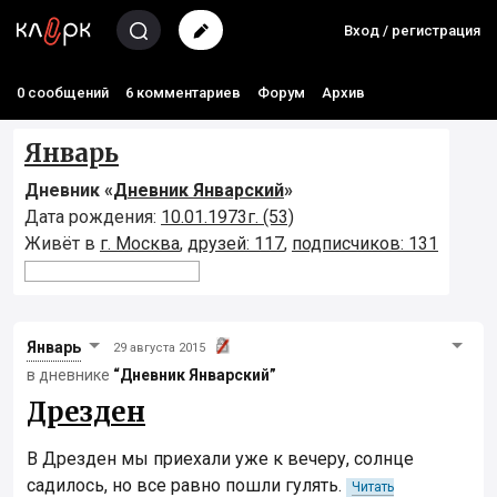
Вход / регистрация
0 сообщений
6 комментариев
Форум
Архив
Январь
Дневник «
Дневник Январcкий
»
Дата рождения:
10.01.1973г. (53)
Живёт в
г. Москва
,
друзей: 117
,
подписчиков: 131
Январь
29 августа 2015
в дневнике
“Дневник Январcкий”
Дрезден
В Дрезден мы приехали уже к вечеру, солнце
садилось, но все равно пошли гулять.
Читать