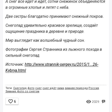
А снег всё идёт и идёт, сотни снежинок объединяются
в огромные хлопья и летят с неба.
Две сестры благодатно принимают снежный покров.
Снегопад удивительно красивое зрелище, создаёт
ощущение праздника в деревне и природе.
Мир выглядит как волшебный чудный сон.
Фотографии Сергея Странника из лыжного похода в
сильный снегопад.
Источник:
http://www.strannik-sergey.ru/2015/1...26-
Kybrya.html
Теги:
Снегопад
фото
снег
снег идёт
зима
зимняя природа
Россия
Зимние фото со снегом


6
2029