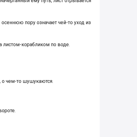
ачертанный ему путь, лист отрывается
осеннюю пору означает чей-то уход из
а листом-корабликом по воде.
, о чем-то шушукаются.
вороте.