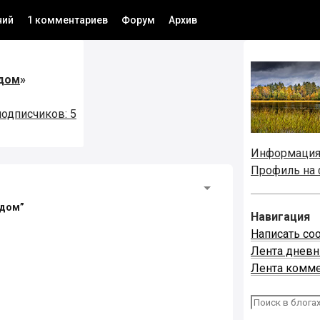
ний
1 комментариев
Форум
Архив
дом
»
подписчиков: 5
Информаци
Профиль на
одом”
Навигация
Написать со
Лента днев
Лента комм