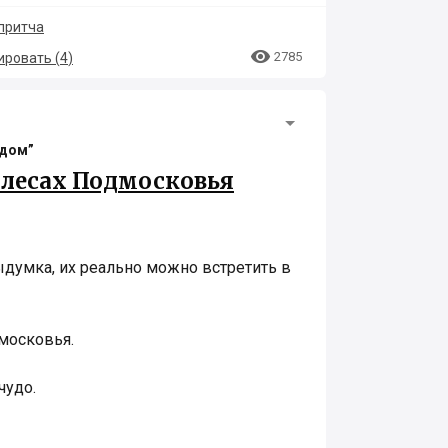
притча

2785
ровать (
4
)
одом”
 лесах Подмосковья
ыдумка, их реально можно встретить в
московья.
чудо.