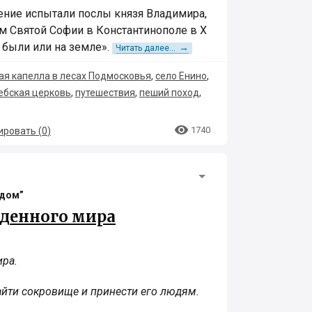
ение испытали послы князя Владимира,
м Святой Софии в Константинополе в X
ы были или на земле».
→
Читать далее...
ая капелла в лесах Подмосковья
,
село Енино
,
лебская церковь
,
путешествия
,
пеший поход
,

1740
ровать (
0
)
одом”
ыденного мира
ира.
айти сокровище и принести его людям.