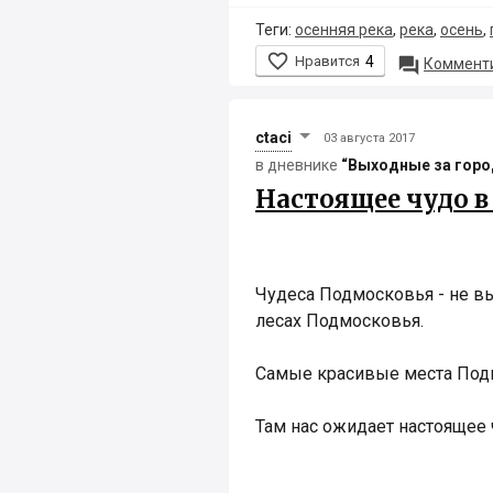
Теги:
осенняя река
,
река
,
осень
,

Нравится
4

Комменти
ctaci
03 августа 2017
в дневнике
“Выходные за гор
Настоящее чудо в
Чудеса Подмосковья - не в
лесах Подмосковья.
Самые красивые места Под
Там нас ожидает настоящее 