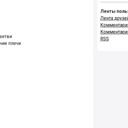
Ленты поль
Лента друзе
Комментари
Комментари
 ветви
RSS
учие плечи