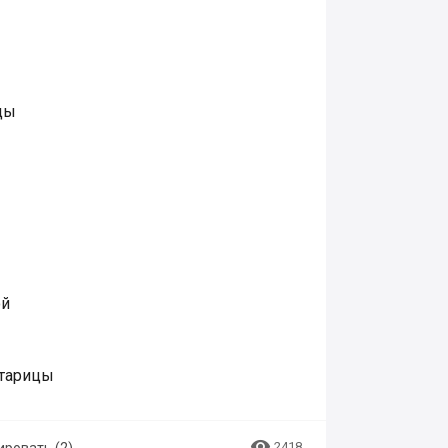
ды
ой
старицы

2418