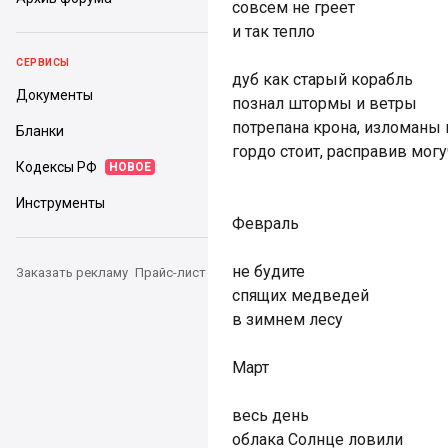
совсем не греет
и так тепло
СЕРВИСЫ
дуб как старый корабль
Документы
познал штормы и ветры
потрепана крона, изломаны
Бланки
гордо стоит, расправив мог
Кодексы РФ
НОВОЕ
Инструменты
Февраль
не будите
Заказать рекламу
Прайс-лист
спящих медведей
в зимнем лесу
Март
весь день
облака Солнце ловили