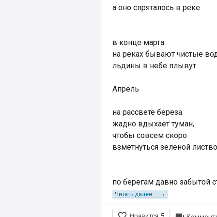
а оно спряталось в реке
в конце марта
на реках бывают чистые во
льдины в небе плывут
Апрель
на рассвете береза
жадно вдыхает туман,
чтобы совсем скоро
взметнуться зеленой листв
по берегам давно забытой 
→
Читать далее...

Нравится
5