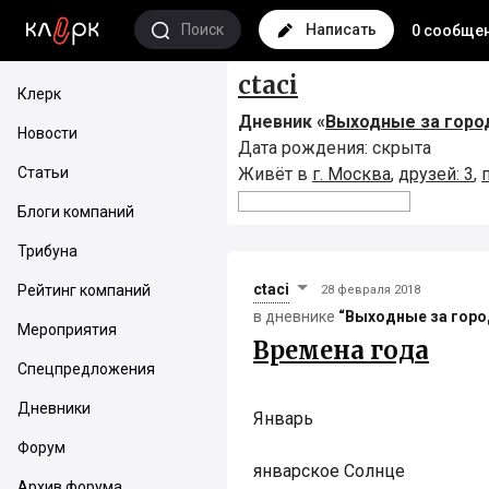
Поиск
Написать
0 сообще
ctaci
Клерк
Дневник «
Выходные за горо
Новости
Дата рождения: скрыта
Статьи
Живёт в
г. Москва
,
друзей: 3
,
Блоги компаний
Трибуна
ctaci
Рейтинг компаний
28 февраля 2018
в дневнике
“Выходные за гор
Мероприятия
Времена года
Спецпредложения
Дневники
Январь
Форум
январское Солнце
Архив форума