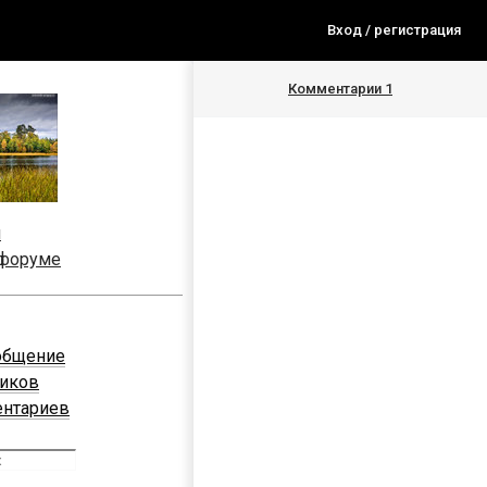
Вход / регистрация
Комментарии
1
я
 форуме
общение
ников
ентариев