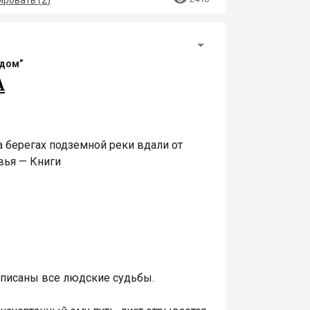
ровать (
2
)
одом”
А
а берегах подземной реки вдали от
вья — Книги
аписаны все людские судьбы.