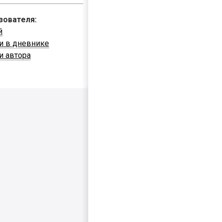
зователя:
й
и в дневнике
и автора