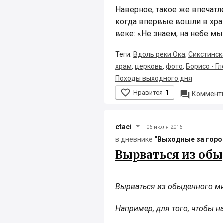
Наверное, такое же впечатл
когда впервые вошли в хра
веке: «Не знаем, на небе м
Теги:
Вдоль реки Ока
,
Сикстинск
храм
,
церковь
,
фото
,
Борисо - Г
Походы выходного дня

Нравится
1

Комменти
ctaci
06 июля 2016
в дневнике
“Выходные за гор
Вырваться из об
Вырваться из обыденного м
Например, для того, чтобы н