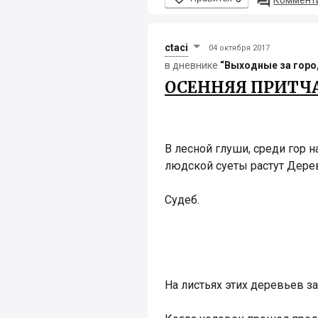

Комменти
ctaci
04 октября 2017
в дневнике
“Выходные за гор
ОСЕННЯЯ ПРИТЧ
В лесной глуши, среди гор н
людской суеты растут Дере
Судеб.
На листьях этих деревьев з