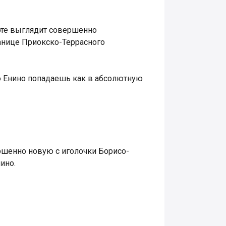
арте выглядит совершенно
ранице Приокско-Террасного
ю Енино попадаешь как в абсолютную
ршенно новую с иголочки Борисо-
ино.