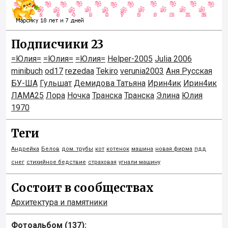
Подписчики 23
=Юлия=
=Юлия=
=Юлия=
Helper-2005
Julia 2006
minibuch
od17
rezedaa
Tekiro
verunia2003
Аня Русская
БУ-ША
Гульшат
Демидова Татьяна
Ирин4ик
Ирин4ик
ЛАМА25
Лора
Ночка
Транска
Транска
Элинa
Юлия
1970
Теги
Андрейка
Белов
дом. трубы
кот
котенок
машина
новая фирма
пдд
снег
стихийное бедствие
страховая
угнали машину
Состоит в сообществах
Архитектура и памятники
Фотоальбом (137):