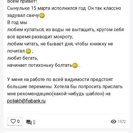
Всем привет!
Сынульке 15 марта исполнился год. Он так классно
задувал свечу
В год мы:
любим купаться, из воды не вытащить, кругом себя
всё время разводит мокроту;
любим читать, не бывает дня, чтобы книжку не
почитал.
;
любит бегать;
начинает потихоньку болтать
...
У меня на работе по всей видимости предстоят
большие перемены. Хотела бы попросить прислать
мне рекомендацию(какой-нибудь шаблон) на
poljakh@fiabank.ru
.


0

1572
5