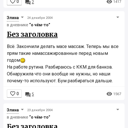


0

1417
2
Элинa
24 декабря 2004
в дневнике
“о чём-то”
Без заголовка
Всё. Закончили делать масе массаж. Теперь мы все
прям такие намассажированные перед новым
годом
На работе рутина. Разбираюсь с ККМ для банков.
Обнаружила что они вообще не нужны, но наши
почему-то используют. Бум разбираться дальше.


0

1567
5
Элинa
23 декабря 2004
в дневнике
“о чём-то”
Без заголовка