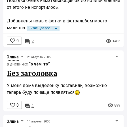
Поездка очень изматывающая было но впечатление
от этого не испортилось.
Добавлены новые фотки в фотоальбом моего
малыша.
→
Читать далее...


0

1485
2
Элинa
25 августа 2005
в дневнике
“о чём-то”
Без заголовка
У меня дома выделенку поставили, возможно
теперь буду почаще появляться


0

899
4
Элинa
14 апреля 2005