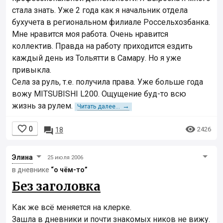
стала знать. Уже 2 года как я начальник отдела
бухучета в региональном филиале Россельхозбанка.
Мне нравится моя работа. Очень нравится
коллектив. Правда на работу приходится ездить
каждый день из Тольятти в Самару. Но я уже
привыкла.
Села за руль, т.е. получила права. Уже больше года
вожу MITSUBISHI L200. Ощущение буд-то всю
жизнь за рулем.
→
Читать далее...


0

2426
18
Элинa
25 июля 2006
в дневнике
“о чём-то”
Без заголовка
Как же всё меняется на клерке.
Зашла в дневники и почти знакомых ников не вижу.