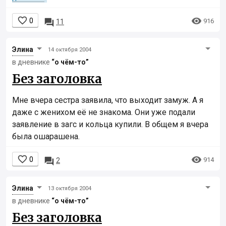


0

916
11
Элинa
14 октября 2004
в дневнике
“о чём-то”
Без заголовка
Мне вчера сестра заявила, что выходит замуж. А я
даже с женихом её не знакома. Они уже подали
заявление в загс и кольца купили. В общем я вчера
была ошарашена.


0

914
2
Элинa
13 октября 2004
в дневнике
“о чём-то”
Без заголовка