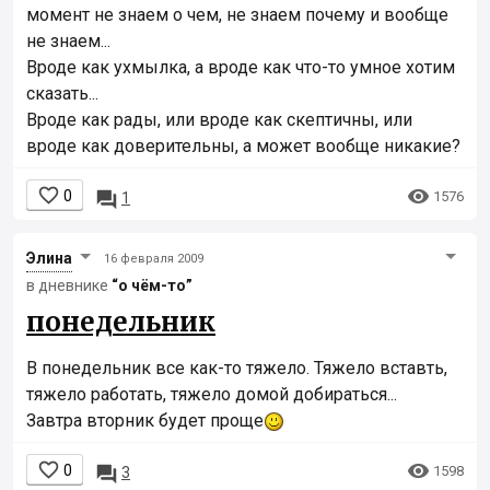
момент не знаем о чем, не знаем почему и вообще
не знаем...
Вроде как ухмылка, а вроде как что-то умное хотим
сказать...
Вроде как рады, или вроде как скептичны, или
вроде как доверительны, а может вообще никакие?


0

1576
1
Элинa
16 февраля 2009
в дневнике
“о чём-то”
понедельник
В понедельник все как-то тяжело. Тяжело вставть,
тяжело работать, тяжело домой добираться...
Завтра вторник будет проще


0

1598
3