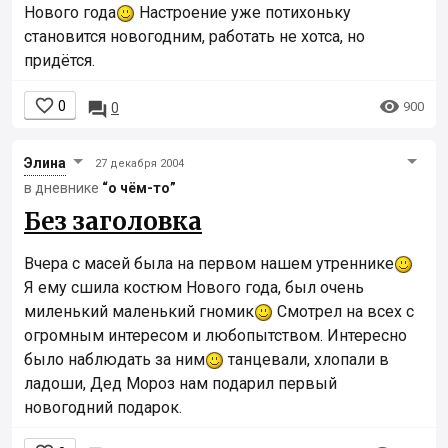
Нового года
Настроение уже потихоньку
становится новогодним, работать не хотса, но
придётся.


0

900
0
Элинa
27 декабря 2004
в дневнике
“о чём-то”
Без заголовка
Вчера с масей была на первом нашем утреннике
Я ему сшила костюм Нового года, был очень
миленький маленький гномик
Смотрел на всех с
огромным интересом и любопытством. Интересно
было наблюдать за ним
танцевали, хлопали в
ладоши, Дед Мороз нам подарил первый
новогодний подарок.