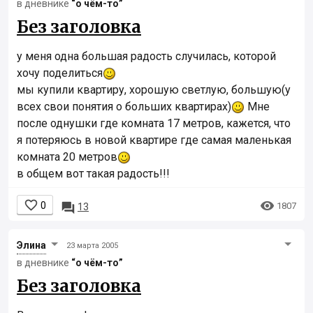
в дневнике
“о чём-то”
Без заголовка
у меня одна большая радость случилась, которой
хочу поделиться
мы купили квартиру, хорошую светлую, большую(у
всех свои понятия о больших квартирах)
Мне
после однушки где комната 17 метров, кажется, что
я потеряюсь в новой квартире где самая маленькая
комната 20 метров
в общем вот такая радость!!!


0

1807
13
Элинa
23 марта 2005
в дневнике
“о чём-то”
Без заголовка