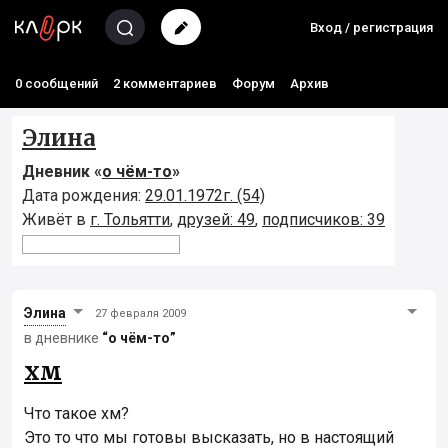
Вход / регистрация
0 сообщений
2 комментариев
Форум
Архив
Элинa
Дневник «
о чём-то
»
Дата рождения:
29.01.1972г. (54)
Живёт в
г. Тольятти
,
друзей: 49
,
подписчиков: 39
Элинa
27 февраля 2009
в дневнике
“о чём-то”
хм
Что такое хм?
Это то что мы готовы высказать, но в настоящий