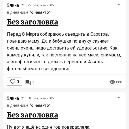
Элинa
25 февраля 2005
в дневнике
“о чём-то”
Без заголовка
Перед 8 Марта собираюсь съездить в Саратов,
повидаю маму. Да и бабушка по внуку скучает
очень очень, надо доставить ей удовольствие. Как
камеру купили, так постоянно на неё масю снимаем,
а вот фотки что-то делать перестали. А ведь
фотоальбом это так здорово.


0

866
1
Элинa
08 февраля 2005
в дневнике
“о чём-то”
Без заголовка
Ну вот я ещё на один год повзраслела.