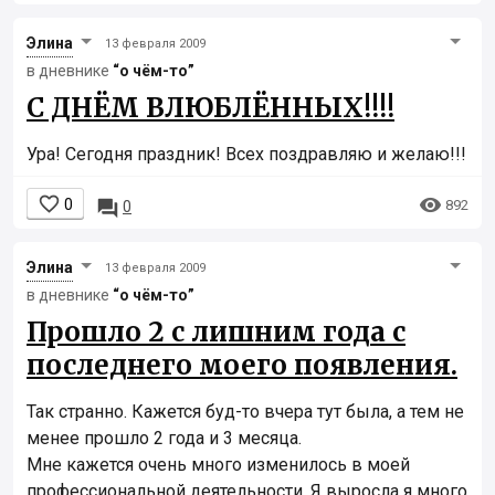
Элинa
13 февраля 2009
в дневнике
“о чём-то”
С ДНЁМ ВЛЮБЛЁННЫХ!!!!
Ура! Сегодня праздник! Всех поздравляю и желаю!!!


0

892
0
Элинa
13 февраля 2009
в дневнике
“о чём-то”
Прошло 2 с лишним года с
последнего моего появления.
Так странно. Кажется буд-то вчера тут была, а тем не
менее прошло 2 года и 3 месяца.
Мне кажется очень много изменилось в моей
профессиональной деятельности. Я выросла я много