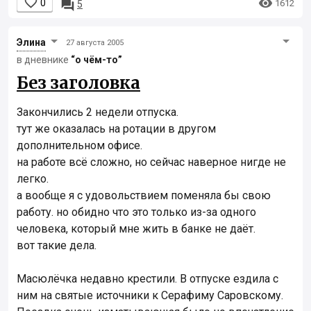


0

1612
5
Элинa
27 августа 2005
в дневнике
“о чём-то”
Без заголовка
Закончились 2 недели отпуска.
тут же оказалась на ротации в другом
дополнительном офисе.
на работе всё сложно, но сейчас наверное нигде не
легко.
а вообще я с удовольствием поменяла бы свою
работу. но обидно что это только из-за одного
человека, который мне жить в банке не даёт.
вот такие дела.
Масюлёчка недавно крестили. В отпуске ездила с
ним на святые источники к Серафиму Саровскому.