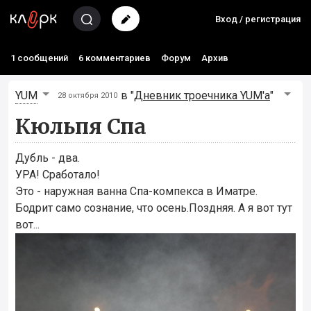
Вход / регистрация
1 сообщений
6 комментариев
Форум
Архив
YUM
в "
Дневник троечника YUM'а
"
28 октября 2010
Кюльпя Спа
Дубль - два.
УРА! Сработало!
Это - наружная ванна Спа-компекса в Иматре.
Бодрит само сознание, что осень.Поздняя. А я вот тут
вот...