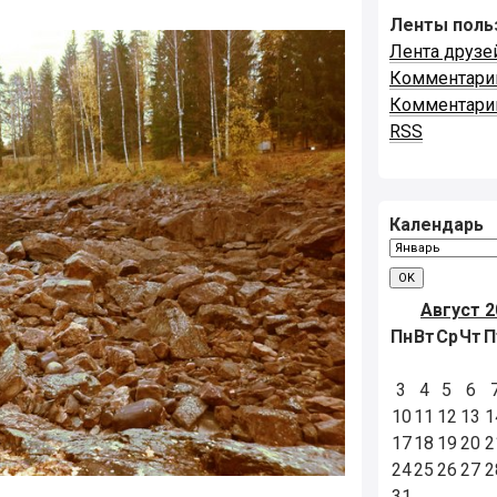
Ленты поль
Лента друзе
Комментари
Комментари
RSS
Календарь
Август 2
Пн
Вт
Ср
Чт
П
3
4
5
6
10
11
12
13
1
17
18
19
20
2
24
25
26
27
2
31