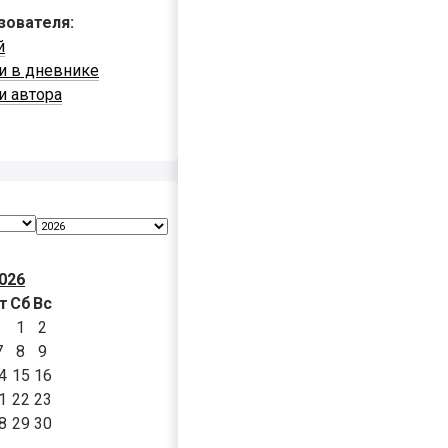
зователя:
й
и в дневнике
и автора
026
т
Сб
Вс
1
2
7
8
9
4
15
16
1
22
23
8
29
30