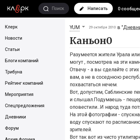
Поиск
Написать
0 сообще
Клерк
YUM
в "
Дневни
29 октября 2010
Каньон0
Новости
Статьи
Разумеется жители Урала или
Блоги компаний
могут , посмотрев на эти камни
Отвечу - а вы сделайте с эти
Трибуна
вам, а не в соседнюю респуб
Рейтинг компаний
похвастаться нечем.
Вот, допустим, Саблинские пе
Мероприятия
и слышал.Подумаешь - пещер
Спецпредложения
оповестили...И народ туда пот
На этой фотографии - спускная
Дневники
воду спускают по расписани
Форум
зрителей.
Вот так вот из чисто утилита
Архив форума