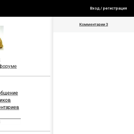
Вход / регистрация
Комментарии
3
я
 форуме
общение
ников
ентариев