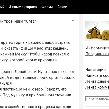
ний
3 комментариев
Форум
Архив
к троечника YUM'а
"
 других горных районов нашей страны
Информаци
, сказать -фи! Да у нас этих камней...
Профиль на
х камней Мекку. Чтобы народ поехал к
лику, которой кроме природы и
Навигация
щеры в Ленобласти. Ну кто про них знал
Написать со
ы...А ведь нашлись люди, организовали,
Лента днев
янулся.
Лента комм
 плотина.За ней- озеро. Говорят, что
ю. Под музыку и при большом стечении
рного хозяйственного процесса сделали