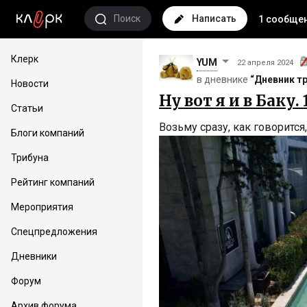
Поиск
Написать
1 сообще
Клерк
YUM
22 апреля 2024
в дневнике
“Дневник т
Новости
Ну вот я и в Баку. 
Статьи
Возьму сразу, как говорится
Блоги компаний
Трибуна
Рейтинг компаний
Мероприятия
Спецпредложения
Дневники
Форум
Архив форума