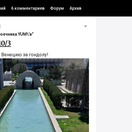
ний
6 комментариев
Форум
Архив
роечника YUM\'а”
10/3
, Венецию за гондолу!