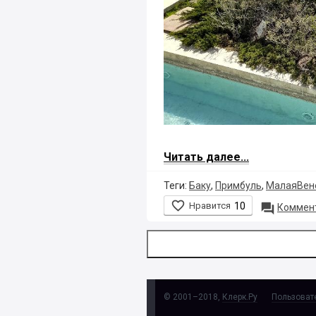
Читать далее...
Теги:
Баку
,
Примбуль
,
МалаяВен

Нравится
10

Коммент
© 2001–2018,
Клерк.Ру
Пользоват