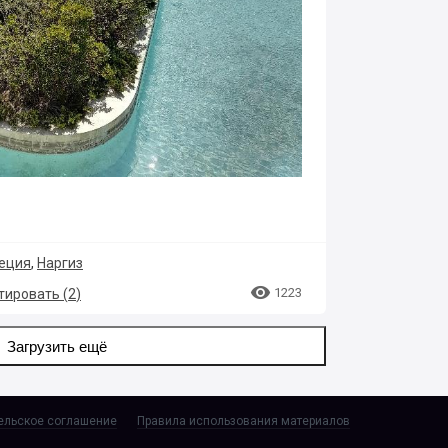
еция
,
Наргиз

1223
ировать (
2
)
Загрузить ещё
ельское соглашение
Правила использования материалов