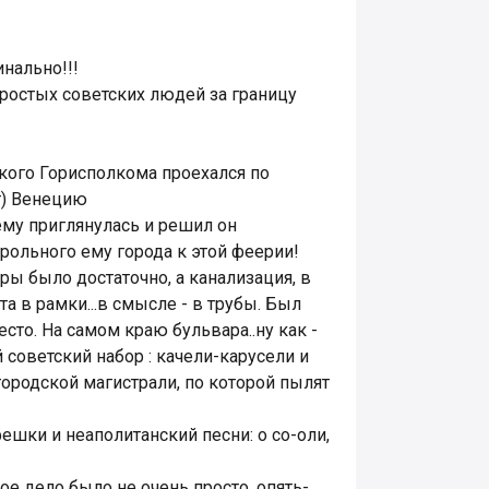
нально!!!
простых советских людей за границу
кого Горисполкома проехался по
т) Венецию
ему приглянулась и решил он
ольного ему города к этой феерии!
ры было достаточно, а канализация, в
та в рамки...в смысле - в трубы. Был
сто. На самом краю бульвара..ну как -
 советский набор : качели-карусели и
ородской магистрали, по которой пылят
фешки и неаполитанский песни: о со-оли,
ое дело было не очень просто, опять-