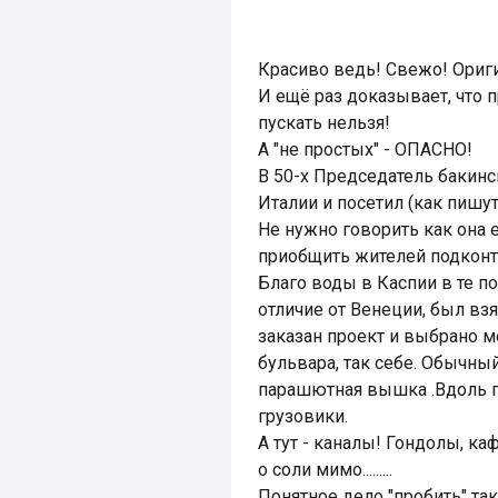
Красиво ведь! Свежо! Ориги
И ещё раз доказывает, что 
пускать нельзя!
А "не простых" - ОПАСНО!
В 50-х Председатель бакинс
Италии и посетил (как пишу
Не нужно говорить как она 
приобщить жителей подконтр
Благо воды в Каспии в те по
отличие от Венеции, был взя
заказан проект и выбрано ме
бульвара, так себе. Обычный
парашютная вышка .Вдоль г
грузовики.
А тут - каналы! Гондолы, ка
о соли мимо.........
Понятное дело "пробить" так