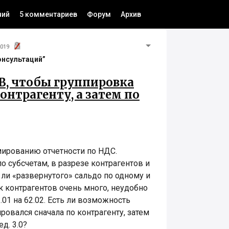
ний
5 комментариев
Форум
Архив
2019
онсультаций”
В, чтобы группировка
онтрагенту, а затем по
ированию отчетности по НДС.
о субсчетам, в разрезе контрагентов и
 ли «развернутого» сальдо по одному и
ак контрагентов очень много, неудобно
2.01 на 62.02. Есть ли возможность
ровался сначала по контрагенту, затем
ед. 3.0?