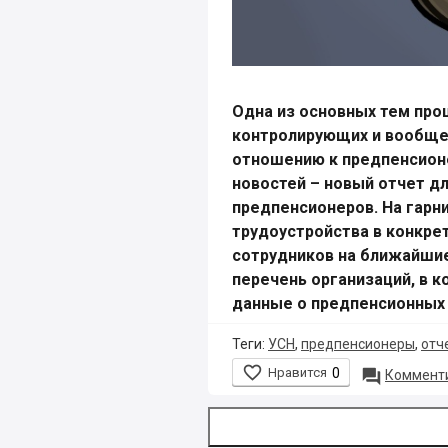
Одна из основных тем про
контролирующих и вообще
отношению к предпенсион
новостей – новый отчет д
предпенсионеров. На гарн
трудоустройства в конкре
сотрудников на ближайшие
перечень организаций, в 
данные о предпенсионных
Теги:
УСН
,
предпенсионеры
,
отч

Нравится
0

Комменти