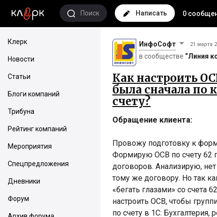
Поиск
Написать
0 сообще
Клерк
ИнфоСофт
21 марта 
в сообществе
“Линия к
Новости
Как настроить ОС
Статьи
была сначала по к
Блоги компаний
счету?
Трибуна
Обращение клиента:
Рейтинг компаний
Провожу подготовку к форм
Мероприятия
Формирую ОСВ по счету 62 п
Спецпредложения
договоров. Анализирую, нет
тому же договору. Но так к
Дневники
«бегать глазами» со счета 6
Форум
настроить ОСВ, чтобы группи
по счету в 1С: Бухгалтерия, р
Архив форума