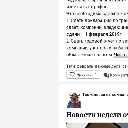
избежать штрафов.
Что необходимо сделать - да
1. Сдать декларацию по тран
сдает: компании, владеющи
сдачи – 1 февраля 2019г
.
2. Сдать годовой отчет по зе
компании, у которых на бал
облагаемые налогом.
Читать
Теги:
февраль
,
важные дела
,
от

Нравится
1

Комменти
Тео-блогия от компан
Новости недели о