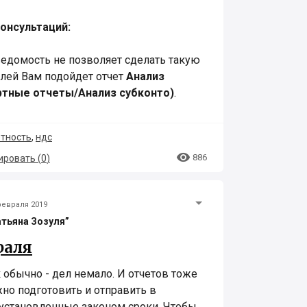
онсультаций:
ведомость не позволяет сделать такую
елей Вам подойдет отчет
Анализ
ртные отчеты/Анализ субконто)
.
етность
,
ндс

886
ровать (
0
)
февраля 2019
атьяна Зозуля”
раля
к обычно - дел немало. И отчетов тоже
но подготовить и отправить в
 установленные законом сроки. Чтобы