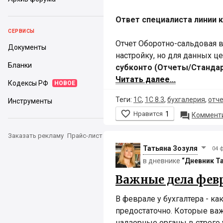
Ответ специалиста линии к
СЕРВИСЫ
Отчет Оборотно-сальдовая 
Документы
настройку, но для данных ц
Бланки
субконто (Отчеты/Станда
Читать далее...
Кодексы РФ
НОВОЕ
Теги:
1С
,
1С 8.3
,
бухгалерия
,
отч
Инструменты

Нравится
1

Комменти
Заказать рекламу
Прайс-лист
Татьяна Зозуля
04 
в дневнике
“Дневник Т
Важные дела фев
В феврале у бухгалтера - ка
предостаточно. Которые важ
надзорные органы в строго