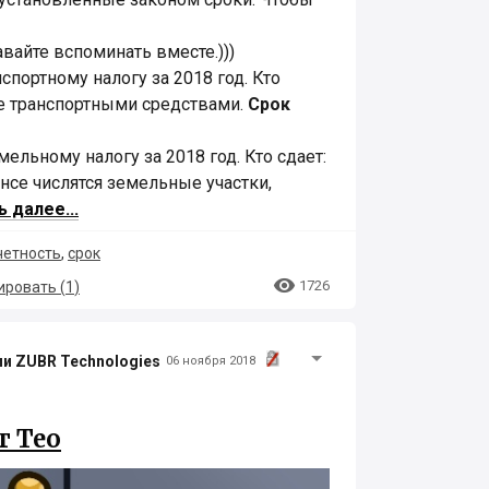
вайте вспоминать вместе.)))
спортному налогу за 2018 год. Кто
е транспортными средствами.
Срок
мельному налогу за 2018 год. Кто сдает:
ансе числятся земельные участки,
 далее...
четность
,
срок

1726
ровать (
1
)
ии ZUBR Technologies
06 ноября 2018
т Тео