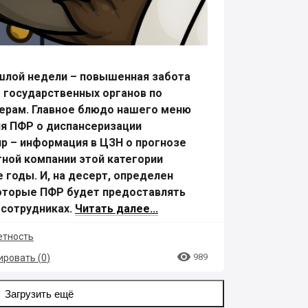
шлой недели – повышенная забота
 государственных органов по
ерам. Главное блюдо нашего меню
ля ПФР о диспансеризации
ир – информация в ЦЗН о прогнозе
тной компании этой категории
 годы. И, на десерт, определен
которые ПФР будет предоставлять
 сотрудниках.
Читать далее...
етность

989
ровать (
0
)
Загрузить ещё