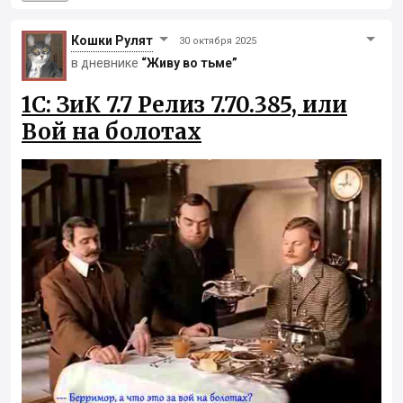
Кошки Рyлят
30 октября 2025
в дневнике
“Живу во тьме”
1С: ЗиК 7.7 Релиз 7.70.385, или
Вой на болотах