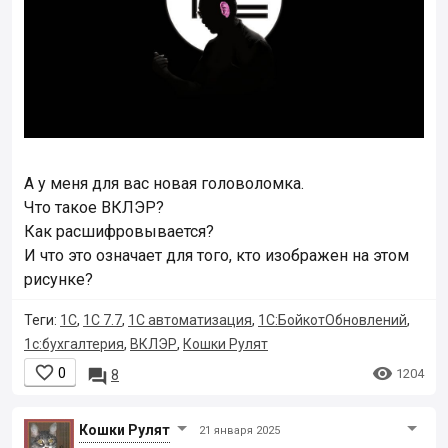
А у меня для вас новая головоломка.
Что такое ВКЛЭР?
Как расшифровывается?
И что это означает для того, кто изображен на этом
рисунке?
Теги:
1С
,
1С 7.7
,
1С автоматизация
,
1С:БойкотОбновлений
,
1с:бухгалтерия
,
ВКЛЭР
,
Кошки Рулят


0

1204
8
Кошки Рyлят
21 января 2025