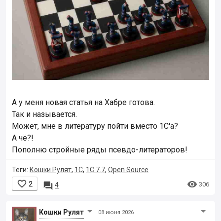
А у меня новая статья на Хабре готова.
Так и называется.
Может, мне в литературу пойти вместо 1С'а?
А чё?!
Пополню стройные ряды псевдо-литераторов!
Теги:
Кошки Рулят
,
1С
,
1С 7.7
,
Open Source


2

306
4
Кошки Рyлят
08 июня 2026