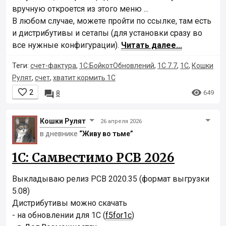
вручную откроется из этого меню ...
В любом случае, можете пройти по ссылке, там есть
и дистрибутивы и сетапы (для установки сразу во
все нужные конфигурации).
Читать далее...
Теги:
счет-фактура
,
1С:БойкотОбновлений
,
1С 7.7
,
1С
,
Кошки
Рулят
,
счет
,
хватит кормить 1С


2

649
8
Кошки Рyлят
26 апреля 2026
в дневнике
“Живу во тьме”
1С: Самвестимо РСВ 2026
Выкладываю релиз РСВ 2020.35 (формат выгрузки
5.08)
Дистрибутивы можно скачать
- на обновлении для 1С (
f5for1c
)