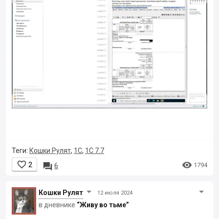
Теги:
Кошки Рулят
,
1С
,
1С 7.7


2

1794
6
Кошки Рyлят
12 июля 2024
в дневнике
“Живу во тьме”