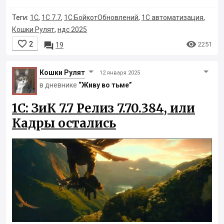
Теги:
1С
,
1С 7.7
,
1С:БойкотОбновлений
,
1С автоматизация
,
Кошки Рулят
,
ндс 2025


2

2251
19
Кошки Рyлят
12 января 2025
в дневнике
“Живу во тьме”
1С: ЗиК 7.7 Релиз 7.70.384, или
Кадры остались