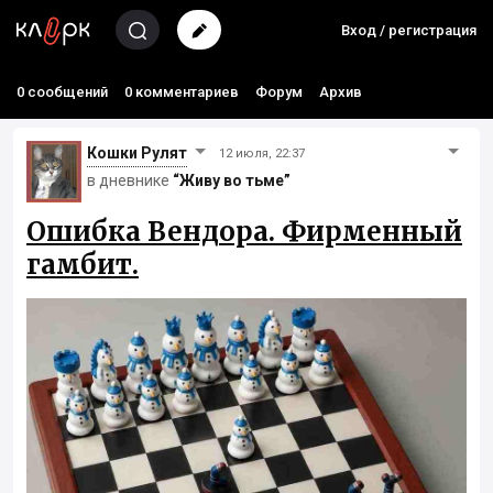
Вход / регистрация
0 сообщений
0 комментариев
Форум
Архив
Кошки Рyлят
12 июля, 22:37
в дневнике
“Живу во тьме”
Ошибка Вендора. Фирменный
гамбит.