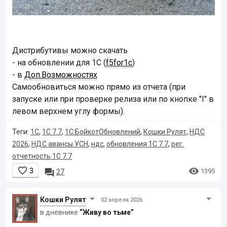
Дистрибутивы можно скачать
- на обновлении для 1С (
f5for1c
)
- в
Доп.Возможностях
Самообновиться можно прямо из отчета (при
запуске или при проверке релиза или по кнопке "I" в
левом верхнем углу формы).
Теги:
1С
,
1С 7.7
,
1С:БойкотОбновлений
,
Кошки Рулят
,
НДС
2026
,
НДС авансы УСН
,
ндс
,
обновления 1С 7.7
,
рег.
отчетность 1С 7.7


3

1395
27
Кошки Рyлят
02 апреля 2026
в дневнике
“Живу во тьме”