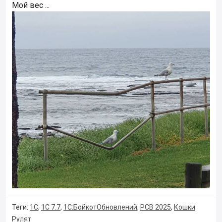
Мой вес ...
Теги:
1С
,
1С 7.7
,
1С:БойкотОбновлений
,
РСВ 2025
,
Кошки
Рулят