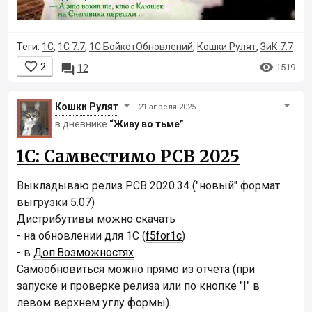
Теги:
1С
,
1С 7.7
,
1С:БойкотОбновлений
,
Кошки Рулят
,
ЗиК 7.7


2

1519
12
Кошки Рyлят
21 апреля 2025
в дневнике
“Живу во тьме”
1С: Самвестимо РСВ 2025
Выкладываю релиз РСВ 2020.34 ("новый" формат
выгрузки 5.07)
Дистрибутивы можно скачать
- на обновлении для 1С (
f5for1c
)
- в
Доп.Возможностях
Самообновиться можно прямо из отчета (при
запуске и проверке релиза или по кнопке "I" в
левом верхнем углу формы).