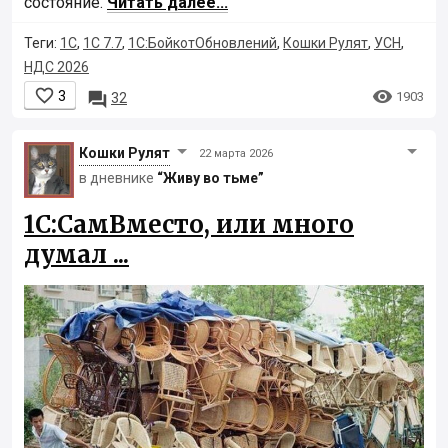
состояние.
Читать далее...
Теги:
1С
,
1С 7.7
,
1С:БойкотОбновлений
,
Кошки Рулят
,
УСН
,
НДС 2026


3

1903
32
Кошки Рyлят
22 марта 2026
в дневнике
“Живу во тьме”
1С:СамВместо, или много
думал ...