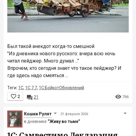
Был такой анекдот когда-то смешной
"Из дневника нового русского: вчера всю ночь
читал пейджер. Много думал ..."
Впрочем, кто сегодня знает что такое пейджер? И
где здесь надо смеяться ...
Теги:
1С
,
1С 7.7
,
1С:БойкотОбновлений


2

766
21
Кошки Рyлят
21 февраля 2026
в дневнике
“Живу во тьме”
1С: Самвестимо Декларация