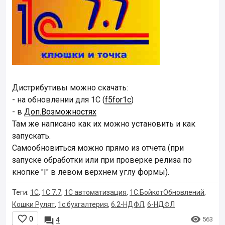
Дистрибутивы можно скачать:
- на обновлении для 1С (
f5for1c
)
- в
Доп.Возможностях
Там же написано как их можно установить и как
запускать.
Самообновиться можно прямо из отчета (при
запуске обработки или при проверке релиза по
кнопке "I" в левом верхнем углу формы).
Теги:
1С
,
1С 7.7
,
1С автоматизация
,
1С:БойкотОбновлений
,
Кошки Рулят
,
1с:бухгалтерия
,
6.2-НДФЛ
,
6-НДФЛ


0

563
4