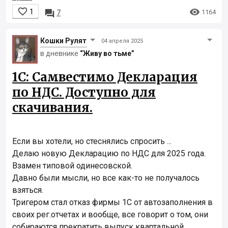


1

1164
7
Кошки Рyлят
04 апреля 2025
в дневнике
“Живу во тьме”
1С: Самвестимо Декларация
по НДС. Доступно для
скачивания.
Если вы хотели, но стеснялись спросить ...
Делаю новую Декларацию по НДС для 2025 года.
Взамен типовой одинесовской.
Давно были мысли, но все как-то не получалось
взяться.
Тригером стал отказ фирмы 1С от автозаполнения в
своих рег.отчетах и вообще, все говорит о том, они
собираются прекратить выпуск квартальной