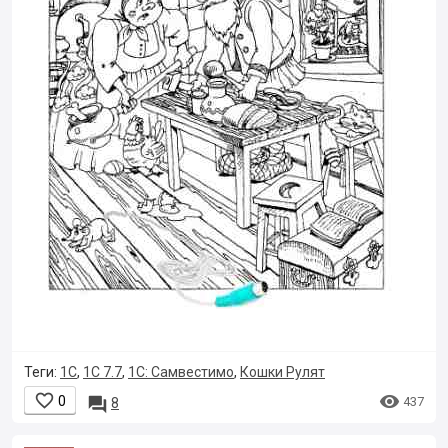
Теги:
1С
,
1С 7.7
,
1С: Самвестимо
,
Кошки Рулят


0

437
8