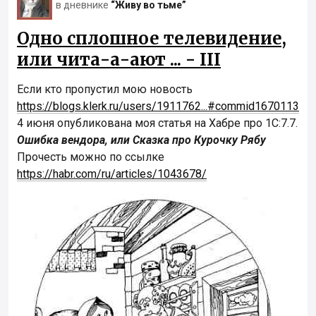
в дневнике
“Живу во тьме”
Одно сплошное телевидение,
или чита-а-ают ... - III
Если кто пропустил мою новость
https://blogs.klerk.ru/users/1911762...#commid1670113
4 июня опубликована моя статья на Хабре про 1С:7.7.
Ошибка вендора, или Сказка про Курочку Рябу
Прочесть можно по ссылке
https://habr.com/ru/articles/1043678/