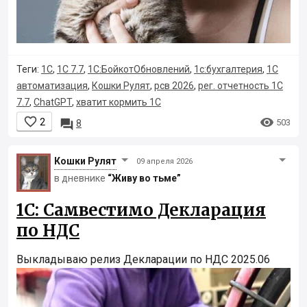
Теги:
1С
,
1С 7.7
,
1С:БойкотОбновлений
,
1с:бухгалтерия
,
1С
автоматизация
,
Кошки Рулят
,
рсв 2026
,
рег. отчетность 1С
7.7
,
ChatGPT
,
хватит кормить 1С


2

503
8
Кошки Рyлят
09 апреля 2026
в дневнике
“Живу во тьме”
1С: Самвестимо Декларация
по НДС
Выкладываю релиз Декларации по НДС 2025.06