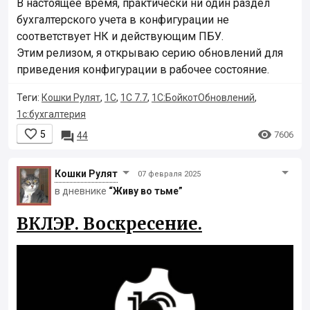
В настоящее время, практически ни один раздел
бухгалтерского учета в конфигурации не
соответствует НК и действующим ПБУ.
Этим релизом, я открываю серию обновлений для
приведения конфигурации в рабочее состояние.
Теги:
Кошки Рулят
,
1С
,
1С 7.7
,
1С:БойкотОбновлений
,
1с:бухгалтерия


5

7606
44
Кошки Рyлят
07 февраля 2025
в дневнике
“Живу во тьме”
ВКЛЭР. Воскресение.