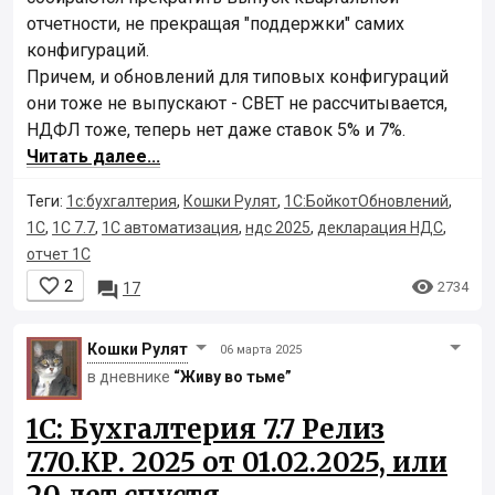
отчетности, не прекращая "поддержки" самих
конфигураций.
Причем, и обновлений для типовых конфигураций
они тоже не выпускают - СВЕТ не рассчитывается,
НДФЛ тоже, теперь нет даже ставок 5% и 7%.
Читать далее...
Теги:
1с:бухгалтерия
,
Кошки Рулят
,
1С:БойкотОбновлений
,
1С
,
1С 7.7
,
1С автоматизация
,
ндс 2025
,
декларация НДС
,
отчет 1С


2

2734
17
Кошки Рyлят
06 марта 2025
в дневнике
“Живу во тьме”
1С: Бухгалтерия 7.7 Релиз
7.70.КР. 2025 от 01.02.2025, или