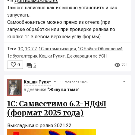
- в
Доп.Возможностях
Там же написано как их можно установить и как
запускать.
Самообновиться можно прямо из отчета (при
запуске обработки или при проверке релиза по
кнопке "I" в левом верхнем углу формы).
Теги:
1С
,
1С 7.7
,
1С автоматизация
,
1С:БойкотОбновлений
,
1с:бухгалтерия
,
Кошки Рулят
,
Декларация по УСН


0

721
5
Кошки Рyлят
11 февраля 2026
в дневнике
“Живу во тьме”
1С: Самвестимо 6.2-НДФЛ
(формат 2025 года)
Выкладываю релиз 2021.22