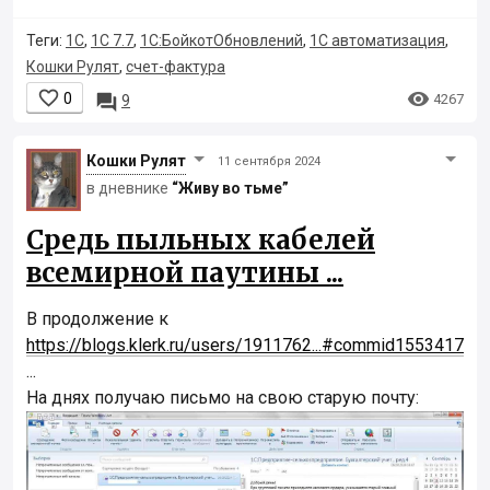
Теги:
1С
,
1С 7.7
,
1С:БойкотОбновлений
,
1С автоматизация
,
Кошки Рулят
,
счет-фактура


0

4267
9
Кошки Рyлят
11 сентября 2024
в дневнике
“Живу во тьме”
Средь пыльных кабелей
всемирной паутины ...
В продолжение к
https://blogs.klerk.ru/users/1911762...#commid1553417
...
На днях получаю письмо на свою старую почту: