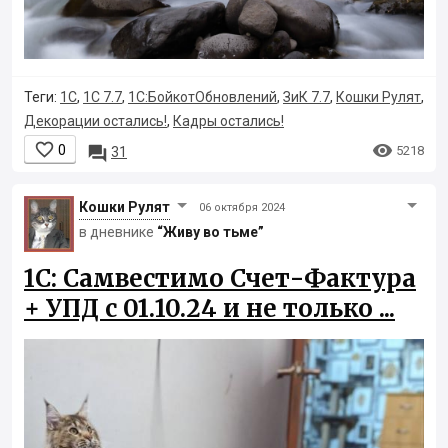
Теги:
1С
,
1С 7.7
,
1С:БойкотОбновлений
,
ЗиК 7.7
,
Кошки Рулят
,
Декорации остались!
,
Кадры остались!


0

5218
31
Кошки Рyлят
06 октября 2024
в дневнике
“Живу во тьме”
1С: Самвестимо Счет-Фактура
+ УПД с 01.10.24 и не только ...