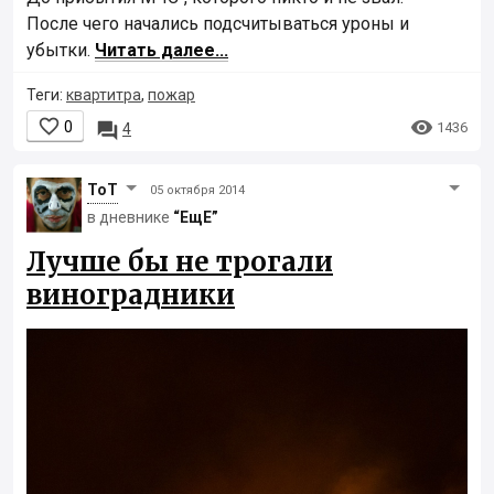
После чего начались подсчитываться уроны и
убытки.
Читать далее...
Теги:
квартитра
,
пожар


0

1436
4
ToT
05 октября 2014
в дневнике
“ЕщЕ”
Лучше бы не трогали
виноградники