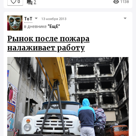


0

1138
2
ToT
13 ноября 2013
в дневнике
“ЕщЕ”
Рынок после пожара
налаживает работу