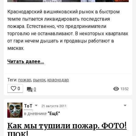
Краснодарский вишняковский рынок в быстром
темпе пытается ликвидировать последствия
пожара. Естественно, что предприниматели
торговлю не останавливают. В некоторых кварталах
от гари нечем дышать и продавцы работают в
масках.
Читать далее...
Теги:
пожар
,
рынок
,
краснодар


0

1352
0
ToT
21 августа 2011
в дневнике
“ЕщЕ”
Как мы тушили пожар. ФОТО!
ШОК!