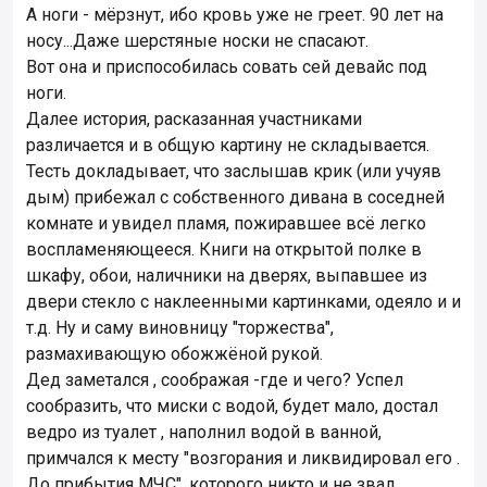
А ноги - мёрзнут, ибо кровь уже не греет. 90 лет на
носу...Даже шерстяные носки не спасают.
Вот она и приспособилась совать сей девайс под
ноги.
Далее история, расказанная участниками
различается и в общую картину не складывается.
Тесть докладывает, что заслышав крик (или учуяв
дым) прибежал с собственного дивана в соседней
комнате и увидел пламя, пожиравшее всё легко
воспламеняющееся. Книги на открытой полке в
шкафу, обои, наличники на дверях, выпавшее из
двери стекло с наклеенными картинками, одеяло и и
т.д. Ну и саму виновницу "торжества",
размахивающую обожжёной рукой.
Дед заметался , соображая -где и чего? Успел
сообразить, что миски с водой, будет мало, достал
ведро из туалет , наполнил водой в ванной,
примчался к месту "возгорания и ликвидировал его .
До прибытия МЧС", которого никто и не звал.