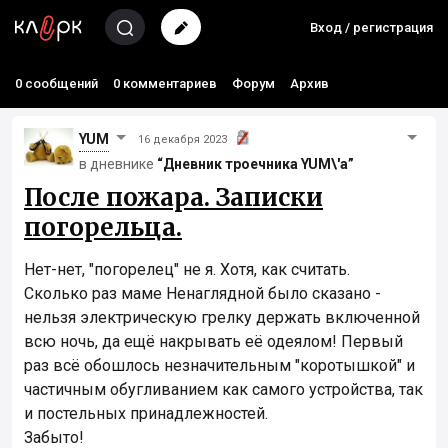
Вход / регистрация
0 сообщений
0 комментариев
Форум
Архив
YUM
16 декабря 2023
в дневнике
“Дневник троечника YUM\'а”
После пожара. Записки
погорельца.
Нет-нет, "погорелец" не я. Хотя, как считать.
Сколько раз маме Ненаглядной было сказано -
нельзя электрическую грелку держать включенной
всю ночь, да ещё накрывать её одеялом! Первый
раз всё обошлось незначительным "коротышкой" и
частичным обугливанием как самого устройства, так
и постельных принадлежностей.
Забыто!