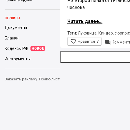
PS второй пенал от гигантс
чеснока.
СЕРВИСЫ
Читать далее...
Документы
Теги:
Луковица
,
Киндер
,
сюрпри
Бланки

Нравится
7

Комменти
Кодексы РФ
НОВОЕ
Инструменты
Заказать рекламу
Прайс-лист