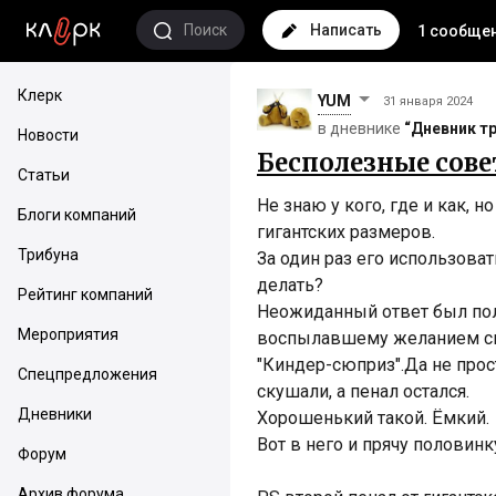
Поиск
Написать
1 сообще
Клерк
YUM
31 января 2024
в дневнике
“Дневник т
Новости
Бесполезные сов
Статьи
Не знаю у кого, где и как, н
Блоги компаний
гигантских размеров.
Трибуна
За один раз его использовать
делать?
Рейтинг компаний
Неожиданный ответ был пол
Мероприятия
воспылавшему желанием с
"Киндер-сюприз".Да не прос
Спецпредложения
скушали, а пенал остался.
Дневники
Хорошенький такой. Ёмкий.
Вот в него и прячу половинк
Форум
Архив форума