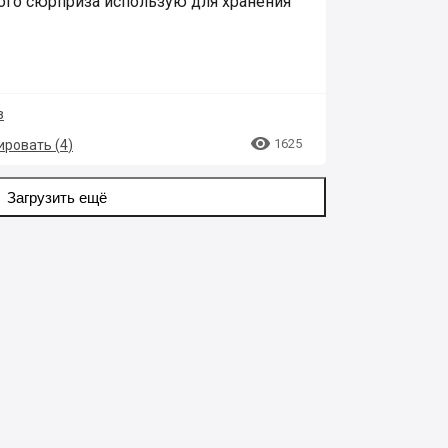
кого сюрприза использую для хранения
з

1625
ровать (
4
)
Загрузить ещё