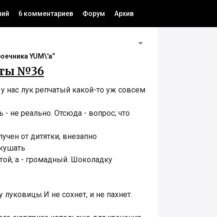
ний
6 комментариев
Форум
Архив
роечника YUM\'а”
еты №36
о у нас лук репчатый какой-то уж совсем
 - не реально. Отсюда - вопрос; что
учен от дитятки, внезапно
кушать
той, а - громадный. Шоколадку
у луковицы.И не сохнет, и не пахнет.