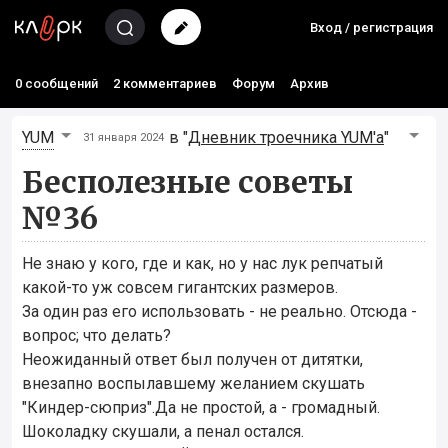
Вход / регистрация
0 сообщений
2 комментариев
Форум
Архив
YUM
в "
Дневник троечника YUM'а
"
31 января 2024
Бесполезные советы
№36
Не знаю у кого, где и как, но у нас лук репчатый
какой-то уж совсем гигантских размеров.
За один раз его использовать - не реально. Отсюда -
вопрос; что делать?
Неожиданный ответ был получен от дитятки,
внезапно воспылавшему желанием скушать
"Киндер-сюприз".Да не простой, а - громадный.
Шоколадку скушали, а пенал остался.