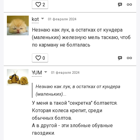

2
kot
01 февраля 2024
Незнаю как лук, в остатках от кундера
(маленьких) железную мель таскаю, чтоб
по карману не болталась

0
YUM
01 февраля 2024
Незнаю как лук, в остатках от кундера
(маленьких)...
У меня в такой "секретка" болтается.
Которая колеса крепит, среди
обычных болтов.
А в другой - эти злобные обувные
гвоздики.