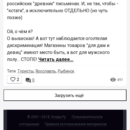
российских "древних" письменах. И, не так, чтобы -
"кстати", а исключительно ОТДЕЛЬНО (но чуть
позже)
Ой, о чём я?
О вывесках! А вот тут наблюдается оголтелая
дискриминация! Магазины товаров "для дам и
девиц" имеют место быть, а вот для мужского
полу... СТОПЕ!
Читать далее...
Теги:
Туристы
,
Ярославль
,
Рыбинск


2

491
0
Загрузить ещё
© 2001–2018,
Клерк.Ру
Пользовательское
соглашение
Правила использования материалов