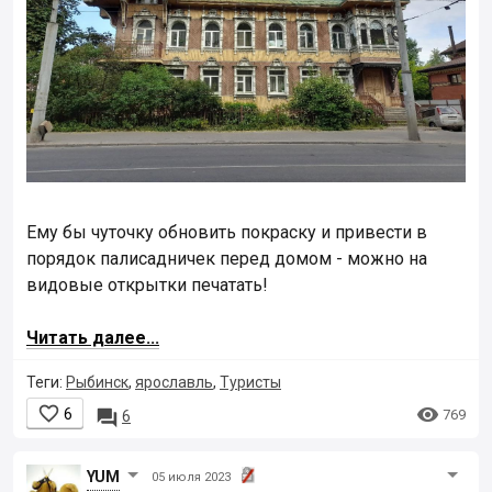
Ему бы чуточку обновить покраску и привести в
порядок палисадничек перед домом - можно на
видовые открытки печатать!
Читать далее...
Теги:
Рыбинск
,
ярославль
,
Туристы


6

769
6
YUM
05 июля 2023