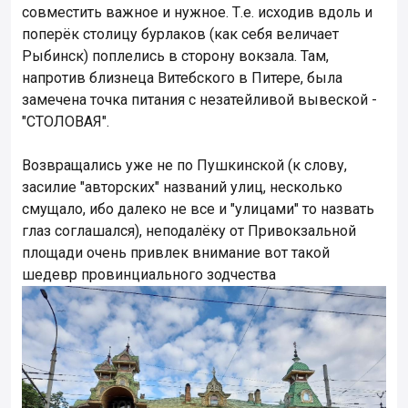
совместить важное и нужное. Т.е. исходив вдоль и
поперёк столицу бурлаков (как себя величает
Рыбинск) поплелись в сторону вокзала. Там,
напротив близнеца Витебского в Питере, была
замечена точка питания с незатейливой вывеской -
"СТОЛОВАЯ".
Возвращались уже не по Пушкинской (к слову,
засилие "авторских" названий улиц, несколько
смущало, ибо далеко не все и "улицами" то назвать
глаз соглашался), неподалёку от Привокзальной
площади очень привлек внимание вот такой
шедевр провинциального зодчества