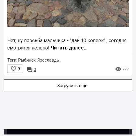
Нет, ну просьба мальчика - "дай 10 копеек" , сегодня
смотрится нелепо!
Читать далее...
Теги:
Рыбинск
,
Ярославдь


9

777
0
Загрузить ещё