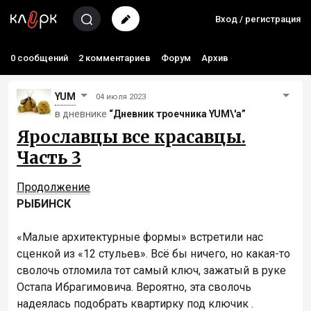
Вход / регистрация
0 сообщений
2 комментариев
Форум
Архив
YUM
04 июля 2023
в дневнике
“Дневник троечника YUM\'а”
Ярославцы все красавцы.
Часть 3
Продолжение
РЫБИНСК
«Малые архитектурные формы» встретили нас
сценкой из «12 стульев». Всё бы ничего, но какая-то
сволочь отломила тот самый ключ, зажатый в руке
Остапа Ибрагимовича. Вероятно, эта сволочь
надеялась подобрать квартирку под ключик .