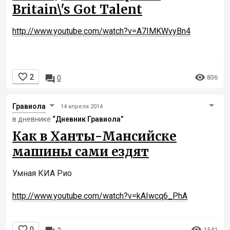
Britain\'s Got Talent
http://www.youtube.com/watch?v=A7IMKWvyBn4


2

836
0
Гравиола
14 апреля 2014
в дневнике
“Дневник Гравиола”
Как в Ханты-Мансийске
машины сами ездят
Умная КИА Рио
http://www.youtube.com/watch?v=kAIwcq6_PhA


0
1541