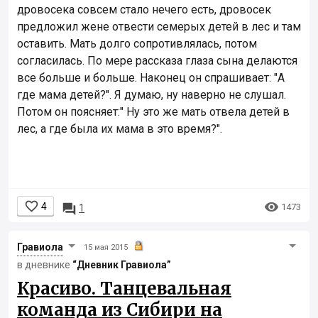
дровосека совсем стало нечего есть, дровосек
предложил жене отвести семерых детей в лес и там
оставить. Мать долго сопротивлялась, потом
согласилась. По мере рассказа глаза сына делаются
все больше и больше. Наконец он спрашивает: "А
где мама детей?". Я думаю, ну наверно не слушал.
Потом он поясняет:" Ну это же мать отвела детей в
лес, а где была их мама в это время?".


4

1473
1
Гравиола
15 мая 2015
в дневнике
“Дневник Гравиола”
Красиво. Танцевальная
команда из Сибири на