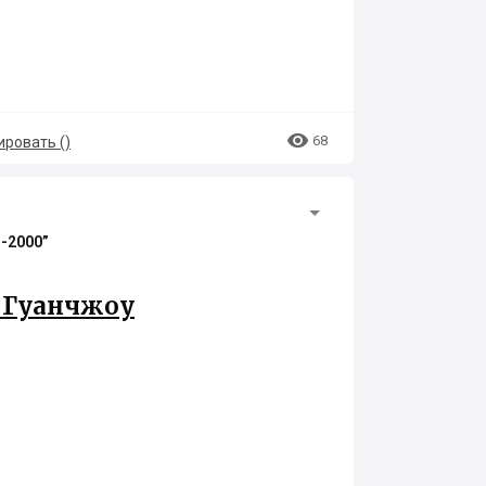

68
ровать (
)
l-2000”
в Гуанчжоу