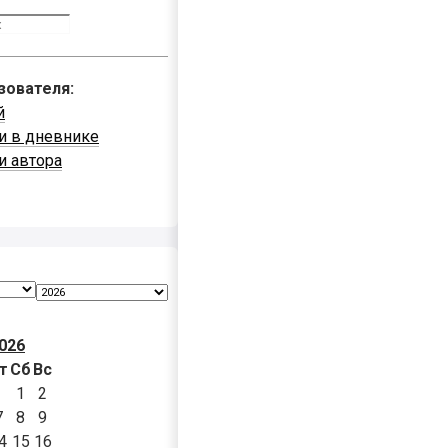
зователя:
й
и в дневнике
и автора
026
т
Сб
Вс
1
2
7
8
9
4
15
16