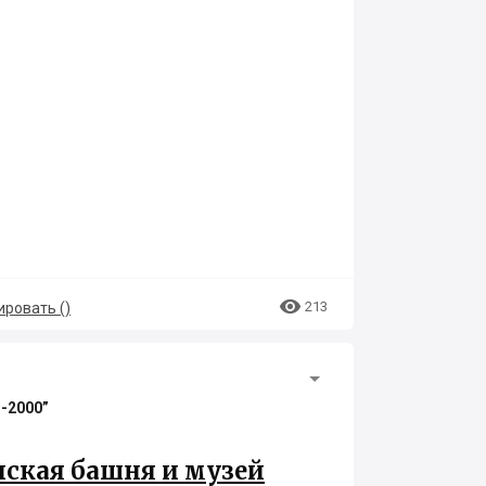

213
ровать (
)
l-2000”
нская башня и музей