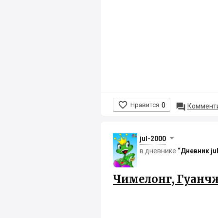

Нравится
0

Комменти
jul-2000
в дневнике
“Дневник ju
Чимелонг, Гуанч