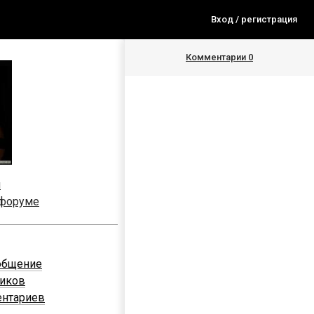
Вход / регистрация
Комментарии
0
я
 форуме
общение
ников
ентариев