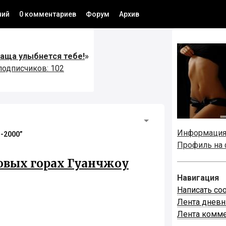
ний
0 комментариев
Форум
Архив
чаща улыбнется тебе!
»
подписчиков: 102
Информаци
l-2000”
Профиль на
овых горах Гуанчжоу
Навигация
Написать со
Лента днев
Лента комм