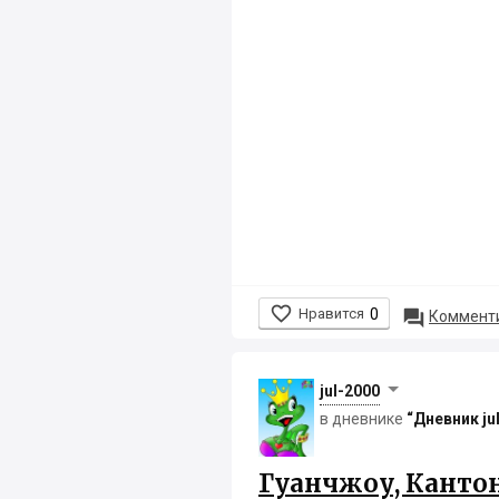

Нравится
0

Комменти
jul-2000
в дневнике
“Дневник ju
Гуанчжоу, Канто