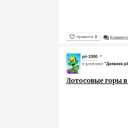

Нравится
0

Комменти
jul-2000
в дневнике
“Дневник ju
Лотосовые горы 