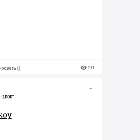

211
ровать (
)
l-2000”
жоу