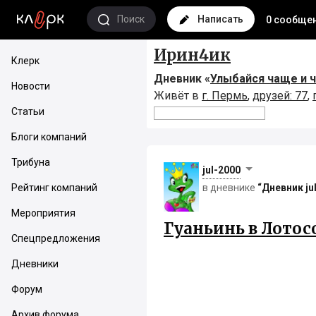
Поиск
Написать
0 сообще
Ирин4ик
Клерк
Дневник «
Улыбайся чаще и 
Новости
Живёт в
г. Пермь
,
друзей: 77
,
Статьи
Блоги компаний
Трибуна
jul-2000
Рейтинг компаний
в дневнике
“Дневник ju
Мероприятия
Гуаньинь в Лотос
Спецпредложения
Дневники
Форум
Архив форума