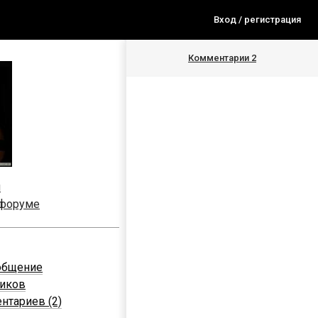
Вход / регистрация
Комментарии
2
я
 форуме
общение
ников
нтариев (2)