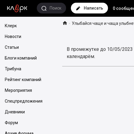
Поиск
Написать
0 сообще

Улыбайся чаще и чаща улыбнет
►
Клерк
Новости
Статьи
В промежутке до 10/05/2023 
календарём.
Блоги компаний
Трибуна
Рейтинг компаний
Мероприятия
Спецпредложения
Дневники
Форум
Архив форума