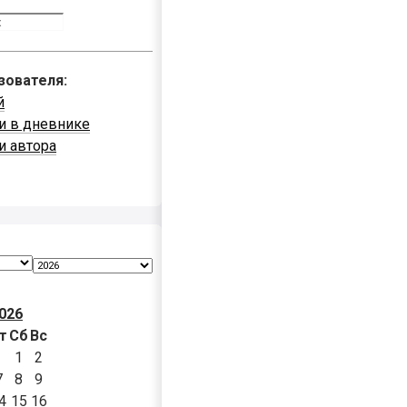
зователя:
й
и в дневнике
и автора
026
т
Сб
Вс
1
2
7
8
9
4
15
16