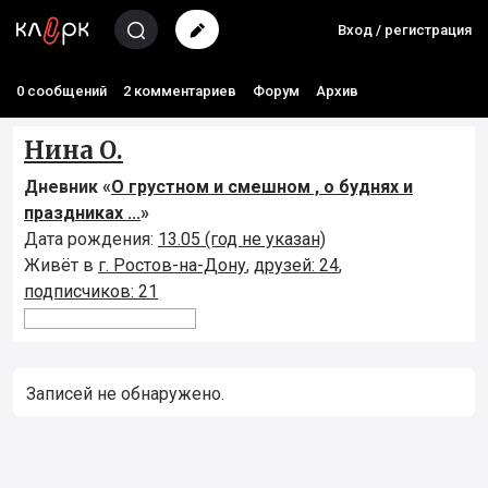
Вход / регистрация
0 сообщений
2 комментариев
Форум
Архив
Нина О.
Дневник «
О грустном и смешном , о буднях и
праздниках ...
»
Дата рождения:
13.05 (год не указан)
Живёт в
г. Ростов-на-Дону
,
друзей: 24
,
подписчиков: 21
Записей не обнаружено.