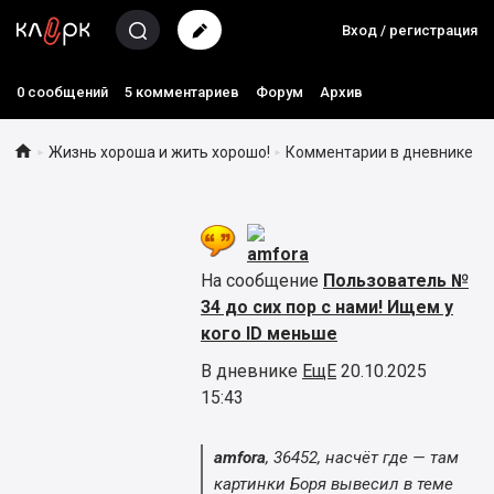
Вход / регистрация
0 сообщений
5 комментариев
Форум
Архив

Жизнь хороша и жить хорошо!
Комментарии в дневнике
►
►
amfora
На сообщение
Пользователь №
34 до сих пор с нами! Ищем у
кого ID меньше
В дневнике
ЕщЕ
20.10.2025
15:43
amfora
, 36452, насчёт где — там
картинки Боря вывесил в теме