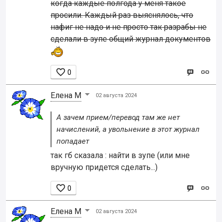
когда каждые полгода у меня такое
просили. Каждый раз выяснялось, что
нафиг не надо и не просто так разрабы не
сделали в зупе общий журнал документов

0
Елена М
02 августа 2024
А зачем прием/перевод там же нет
начислений, а увольнение в этот журнал
попадает
так гб сказала : найти в зупе (или мне
вручную придется сделать...)

0
Елена М
02 августа 2024