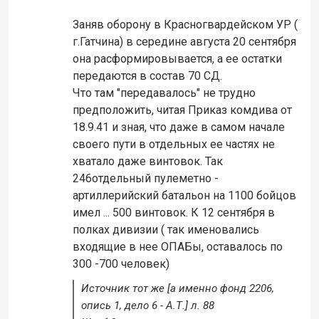
Заняв оборону в Красногвардейском УР (
г.Гатчина) в середине августа 20 сентября
она расформировывается, а ее остатки
передаются в состав 70 СД.
Что там "передавалось" не трудно
предположить, читая Приказ комдива от
18.9.41 и зная, что даже в самом начале
своего пути в отдельных ее частях не
хватало даже винтовок. Так
246отдельный пулеметно -
артиллерийский батальон на 1100 бойцов
имел ... 500 винтовок. К 12 сентября в
полках дивизии ( так именовались
входящие в нее ОПАБы, оставалось по
300 -700 человек)
Источник тот же [а именно фонд 2206,
опись 1, дело 6 - А.Т.] л. 88