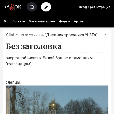
Вход / регистрация
0 сообщений
0 комментариев
Форум
Архив
YUM
в "
Дневник троечника YUM'а
"
21 марта 2013
Без заголовка
очередной визит к Белой башне и тамошним
"голландцам"
слепцы.