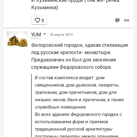
И Кузьминские пруды ( она же- речка
Кузьминка)

0
YUM
25 марта 2013
Фелоровский городок, эдакая стилизация
под русские крепости- монастыри.
Предназначен он был для заселения
служащими Федоровского собора.
В состав комплекса входит: дом
священников, дом дьяконов, лазареты,
трапезная, дом причетников, дом для
низших чинов, баня и прачечная, а также
служебные помещения.
Во всех зданиях Федоровского городка с
использованием форм и приемов
традиционной русской архитектуры
построены переходы между зданиями,