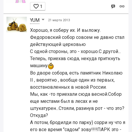

1
YUM
21 марта 2013
Хорошо, я соберу их. И выложу.
Федоровский собор совсем не давно стал
действующей церковью
С одной стороны, это - хорошо.С другой...
Теперь, приехав сюда, некуда приткнуть
машину
Во дворе собора, есть памятник Николаю
II , вероятно , вообще один из первых,
восстановленных в новой России.
Мы, как -то приехали сюда весной.Собор
еще местами был в лесах и не
штукатурен...Стояли, разинув рот - что это?
Откуда?
А потом, бродилди по парку) сорри ну что я
его все время "садом" зову!!!!ПАРК это -