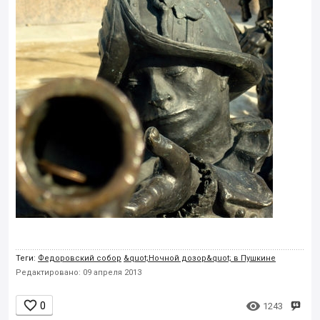
Теги:
Федоровский собор
&quot;Ночной дозор&quot; в Пушкине
Редактировано: 09 апреля 2013


0
1243