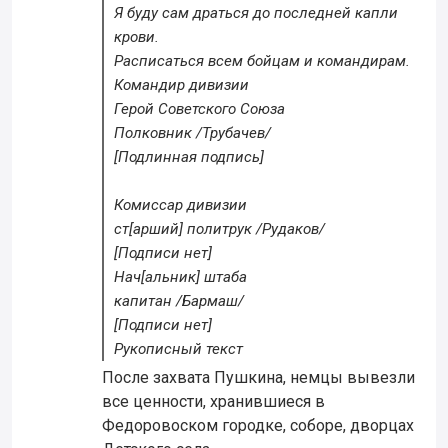
Я буду сам драться до последней капли
крови.
Расписаться всем бойцам и командирам.
Командир дивизии
Герой Советского Союза
Полковник /Трубачев/
[Подлинная подпись]
Комиссар дивизии
ст[арший] политрук /Рудаков/
[Подписи нет]
Нач[альник] штаба
капитан /Бармаш/
[Подписи нет]
Рукописный текст
После захвата Пушкина, немцы вывезли
все ценности, хранившиеся в
Федоровоском городке, соборе, дворцах