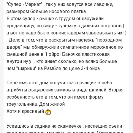
"Супер -Меркат" , так у них зовутся все лавочки,
размером больше носового платка.
В этом супер - рынке с трудом обнаружили
продавщицу, по виду - туземку с дальних островов (
а вот не надо было конкистадорам завоевывать их! )
. Дело в том, что в раскрытым настежь "проходном
дворе" мы обнаружили симпатичное мороженое по
смешной цене в 1 ойро! Баночка пластиковая,
внутри ну.у.... кто знает сколько, но всяко больше
чем "шарики" на Рамбле по цене 3-4 ойра...
Свое имя этот дом получил за торчащие в небо
атрибуты рыцарских замков в виде шпилей. Вторая
особенность его в том, что он имеет форму
треугольника. Дом жилой.
Хотя и красивый
Усевшись в садике на скамеечке , неспешно съели