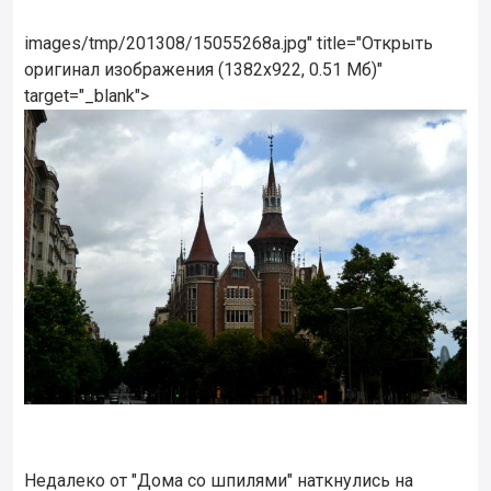
images/tmp/201308/15055268a.jpg" title="Открыть
оригинал изображения (1382x922, 0.51 Мб)"
target="_blank">
Недалеко от "Дома со шпилями" наткнулись на