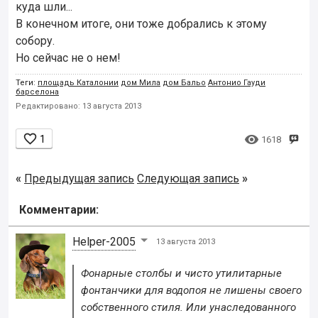
куда шли...
В конечном итоге, они тоже добрались к этому
собору.
Но сейчас не о нем!
Теги:
площадь Каталонии
дом Мила
дом Бальо
Антонио Гауди
барселона
Редактировано: 13 августа 2013


1
1618
«
Предыдущая запись
Следующая запись
»
Комментарии:
Helper-2005
13 августа 2013
Фонарные столбы и чисто утилитарные
фонтанчики для водопоя не лишены своего
собственного стиля. Или унаследованного