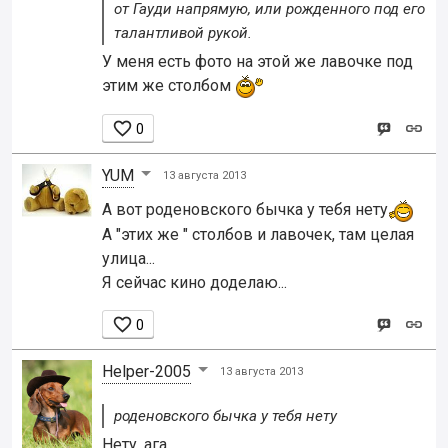
от Гауди напрямую, или рожденного под его
талантливой рукой.
У меня есть фото на этой же лавочке под
этим же столбом

0
YUM
13 августа 2013
А вот роденовского бычка у тебя нету
А "этих же " столбов и лавочек, там целая
улица...
Я сейчас кино доделаю...

0
Helper-2005
13 августа 2013
роденовского бычка у тебя нету
Нету, ага.