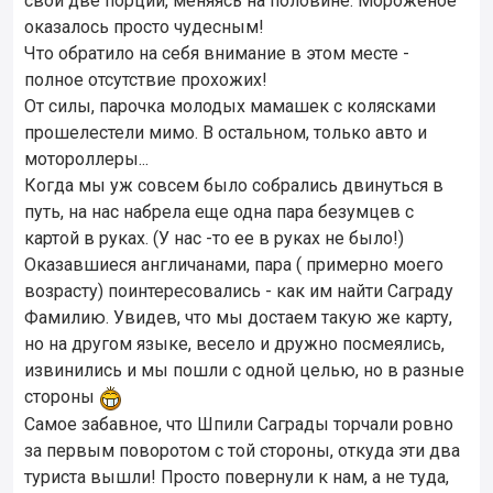
свои две порции, меняясь на половине. Мороженое
оказалось просто чудесным!
Что обратило на себя внимание в этом месте -
полное отсутствие прохожих!
От силы, парочка молодых мамашек с колясками
прошелестели мимо. В остальном, только авто и
мотороллеры...
Когда мы уж совсем было собрались двинуться в
путь, на нас набрела еще одна пара безумцев с
картой в руках. (У нас -то ее в руках не было!)
Оказавшиеся англичанами, пара ( примерно моего
возрасту) поинтересовались - как им найти Саграду
Фамилию. Увидев, что мы достаем такую же карту,
но на другом языке, весело и дружно посмеялись,
извинились и мы пошли с одной целью, но в разные
стороны
Самое забавное, что Шпили Саграды торчали ровно
за первым поворотом с той стороны, откуда эти два
туриста вышли! Просто повернули к нам, а не туда,