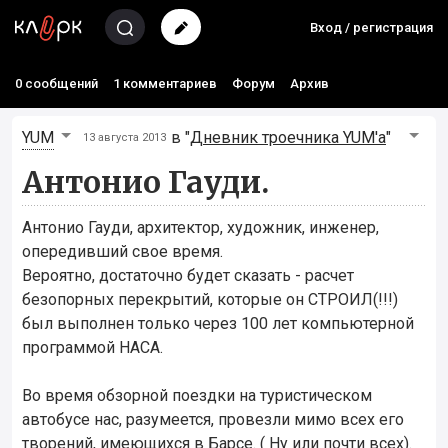
Вход / регистрация
0 сообщений
1 комментариев
Форум
Архив
YUM
в "
Дневник троечника YUM'а
"
13 августа 2013
Антонио Гауди.
Антонио Гауди, архитектор, художник, инженер,
опередивший свое время.
Вероятно, достаточно будет сказать - расчет
безопорных перекрытий, которые он СТРОИЛ(!!!)
был выполнен только через 100 лет компьютерной
программой НАСА.
Во время обзорной поездки на туристическом
автобусе нас, разумеется, провезли мимо всех его
творений, имеющихся в Барсе. ( Ну или почти всех).