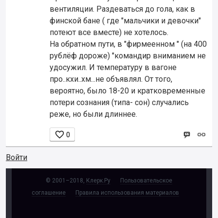
вентиляции. Раздеваться до гола, как в
финской бане ( где "мальчики и девочки"
потеют все вместе) не хотелось.
На обратном пути, в "фирмеенном " (на 400
рублёф дороже) "командир вниманием не
удосужил. И температуру в вагоне
про..кхи..хм...не объявлял. От того,
вероятно, было 18-20 и кратковременные
потери сознания (типа- сон) случались
реже, но были длиннее.

0
Войти
© 2001–2018,
Клерк.Ру
Пользовательское
соглашение
Правила использования материалов