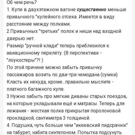
Об чем речь?
1. Купе в двухэтажном вагоне
существенно
меньше
привычного "купейного отсека. Имеется в виду
расстояние между полками.
2.Привычных "третьих" полок и ниши над входной
дверью нет.
Размер "ручной клади" теперь приблизился к
авиационному перелёту. (В перспективе -
"лоукостеры"?! )
По этой причине можно забыть привычку
пассажиров возить по два-три чемодана (сумки).
Класть их некуда, кроме...правильно мыслите -
платного багажного купе.
3.Нужно забыть про мягкие диваны старых поездов,
на которые укладывали ещё и матрасы. Теперь для
лежания - жесткая полка прикрытая поролоновой
прокладкой, сантиметра 3 толщиной.
4. Подушка, чуть больше чем "икеевский пидсрачнiк"
на табурет, набита синтепоном. Попытка подсунуть