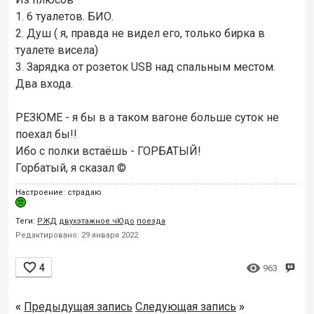
1. 6 туалетов. БИО.
2. Душ ( я, правда не видел его, только бирка в
туалете висела)
3. Зарядка от розеток USB над спальным местом.
Два входа.
РЕЗЮМЕ - я бы в а таком вагоне больше суток не
поехал бы!!
Ибо с полки встаёшь - ГОРБАТЫЙ!
Горбатый, я сказал ©
Настроение: страдаю
Теги:
РЖД
двухэтажное чЮдо
поезда
Редактировано: 29 января 2022


4
963
«
Предыдущая запись
Следующая запись
»