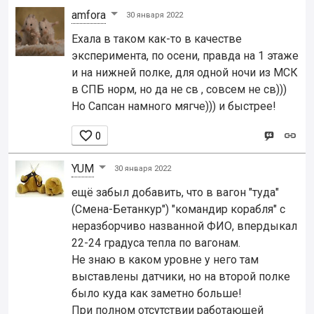
amfora
30 января 2022
Ехала в таком как-то в качестве
эксперимента, по осени, правда на 1 этаже
и на нижней полке, для одной ночи из МСК
в СПБ норм, но да не св , совсем не св)))
Но Сапсан намного мягче))) и быстрее!

0
YUM
30 января 2022
ещё забыл добавить, что в вагон "туда"
(Смена-Бетанкур") "командир корабля" с
неразборчиво названной ФИО, впердыкал
22-24 градуса тепла по вагонам.
Не знаю в каком уровне у него там
выставлены датчики, но на второй полке
было куда как заметно больше!
При полном отсутствии работающей