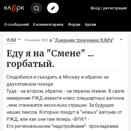
Вход / регистрация
0 сообщений
0 комментариев
Форум
Архив
YUM
в "
Дневник троечника YUM'а
"
29 января 2022
Еду я на "Смене" ...
горбатый.
Сподобился я съездить в Москву и обратно на
двухэтажном поезде.
Туда - на втором, обратно - на первом этажах. В свете
намерения РЖД извести класс плацкартных вагонов
, мне становится несколько страшно. За будущих
наших паксов. Которые поедут в "новых" вагонах от
РЖД, или как они там теперь -ФПК? -
Его региональными "надстройками"- прокладками.