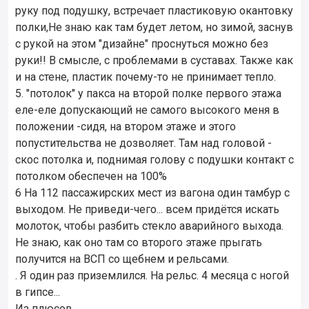
руку под подушку, встречает пластиковую окантовку
полки,Не знаю как там будет летом, но зимой, заснув
с рукой на этом "дизайне" проснуться можно без
руки!! В смысле, с проблемами в суставах. Также как
и на стене, пластик почему-то не принимает тепло.
5. "потолок" у пакса на второй полке первого этажа
еле-еле допускающий не самого высокого меня в
положении -сидя, на втором этаже и этого
попустительства не дозволяет. Там над головой -
скос потолка и, поднимая голову с подушки контакт с
потолком обеспечен на 100%
6 На 112 пассажирских мест из вагона один тамбур с
выходом. Не приведи-чего... всем придётся искать
молоток, чтобы разбить стекло аварийного выхода.
Не знаю, как оно там со второго этаже прыгать
получится на ВСП со щебнем и рельсами.
. Я один раз приземлился. На рельс. 4 месяца с ногой
в гипсе...
Из плюсов